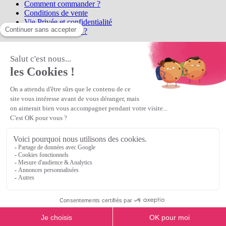
Comment commander ?
Conditions de vente
Vie Privée et confidentialité
Qui sommes-nous ?
Matière Première
la référence en perles et bijoux
fantaisie, vous propose l'achat de
perles en ligne, telles que les perles
et cristaux et strass en cristal Preciosa, les perles Miyuki perles et
apprêts en Argent 925, Gold Filled, perles de rocaille Preciosa
Matière Première
est un
Revendeur Agréé Preciosa
N° déclaration CNIL : 1242012v0 - Copyright © 2026 Matière
Première
Veuillez patienter...
Continuer vos achats
Voir le panier
Continuer vos achats
or
Voir le panier