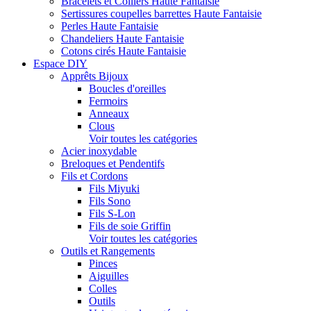
Bracelets et Colliers Haute Fantaisie
Sertissures coupelles barrettes Haute Fantaisie
Perles Haute Fantaisie
Chandeliers Haute Fantaisie
Cotons cirés Haute Fantaisie
Espace DIY
Apprêts Bijoux
Boucles d'oreilles
Fermoirs
Anneaux
Clous
Voir toutes les catégories
Acier inoxydable
Breloques et Pendentifs
Fils et Cordons
Fils Miyuki
Fils Sono
Fils S-Lon
Fils de soie Griffin
Voir toutes les catégories
Outils et Rangements
Pinces
Aiguilles
Colles
Outils