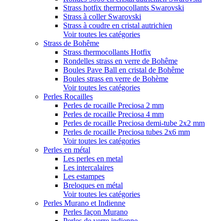
Strass hotfix thermocollants Swarovski
Strass à coller Swarovski
Strass à coudre en cristal autrichien
Voir toutes les catégories
Strass de Bohême
Strass thermocollants Hotfix
Rondelles strass en verre de Bohême
Boules Pave Ball en cristal de Bohême
Boules strass en verre de Bohème
Voir toutes les catégories
Perles Rocailles
Perles de rocaille Preciosa 2 mm
Perles de rocaille Preciosa 4 mm
Perles de rocaille Preciosa demi-tube 2x2 mm
Perles de rocaille Preciosa tubes 2x6 mm
Voir toutes les catégories
Perles en métal
Les perles en metal
Les intercalaires
Les estampes
Breloques en métal
Voir toutes les catégories
Perles Murano et Indienne
Perles façon Murano
Perles de verre indienne