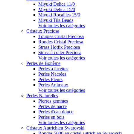
Miyuki Delica 11/0
Miyuki Delica 15/0
Miyuki Rocailles 15/0
Miyuki Tila Beads
Voir toutes les catégories
Cristaux Preciosa
Toupies Cristal Preciosa
Rondes Cristal Preciosa
Strass Hotfix Preciosa
Strass à coller Preciosa
Voir toutes les catégories
Perles de Bohême
Perles à facettes
Perles Nacrées
Perles Fleurs
Perles Animaux
Voir toutes les catégories
Perles Naturelles
Pierres gemmes
Perles de nacre
Perles d'eau douce
Perles en bois
Voir toutes les catégories
Cristaux Autrichien Swarovski
Rondes 5000 en cristal autrichien Swarovski