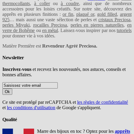
thermocollants
,
à coller
ou
à coudre
, ainsi que de nombreux
accessoires pour les loisirs créatifs. Sur notre site, découvrez des
apprêts en plusieurs finitions :
or fin
,
plaqué or
,
gold filled
,
argent
925
… mais aussi une vaste sélection de perles et
cristaux Preciosa
,
perles Miyuki
,
rocailles Preciosa
,
perles en pierres naturelles
,
en
verre de Bohême
ou
en métal
. Laissez-vous inspirer par nos
tutoriels
pour donner vie à vos idées.
Matière Première est
Revendeur Agréé Preciosa.
Newsletter
Inscrivez-vous
et recevez les nouveautés, nos astuces, conseils et
bonnes affaires.
Ok
Ce site est protégé par reCAPTCHA et
les règles de confidentialité
et
les conditions d'utilisation
de Google s'appliquent.
Qualité
Marre des bijoux en toc ? Optez pour les
apprêts