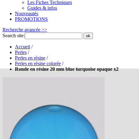
Les Fiches Techniques
Guides & infos
Nouveautés
PROMOTIONS
Recherche avancée >>
Search site:
ok
Accueil
/
Perles
/
Perles en résine
/
Perles en résine colorée
/
Ronde en résine 20 mm blue turquoise opaque x2