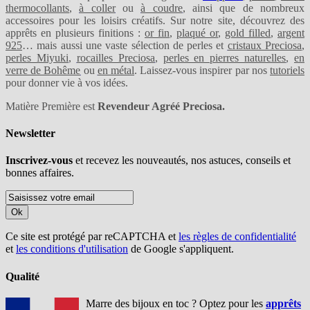
thermocollants
,
à coller
ou
à coudre
, ainsi que de nombreux
accessoires pour les loisirs créatifs. Sur notre site, découvrez des
apprêts en plusieurs finitions :
or fin
,
plaqué or
,
gold filled
,
argent
925
… mais aussi une vaste sélection de perles et
cristaux Preciosa
,
perles Miyuki
,
rocailles Preciosa
,
perles en pierres naturelles
,
en
verre de Bohême
ou
en métal
. Laissez-vous inspirer par nos
tutoriels
pour donner vie à vos idées.
Matière Première est
Revendeur Agréé Preciosa.
Newsletter
Inscrivez-vous
et recevez les nouveautés, nos astuces, conseils et
bonnes affaires.
Ok
Ce site est protégé par reCAPTCHA et
les règles de confidentialité
et
les conditions d'utilisation
de Google s'appliquent.
Qualité
Marre des bijoux en toc ? Optez pour les
apprêts