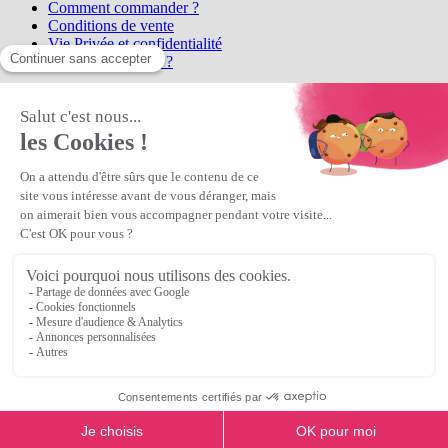
Comment commander ?
Conditions de vente
Vie Privée et confidentialité
Qui sommes-nous ?
Matière Première
la référence en perles et bijoux
fantaisie, vous propose l'achat de
perles en ligne, telles que les perles
et cristaux et strass en cristal Preciosa, les perles Miyuki perles et
apprêts en Argent 925, Gold Filled, perles de rocaille Preciosa
Matière Première
est un
Revendeur Agréé Preciosa
N° déclaration CNIL : 1242012v0 - Copyright © 2026 Matière
Première
Veuillez patienter...
Continuer vos achats
Voir le panier
Continuer vos achats
or
Voir le panier