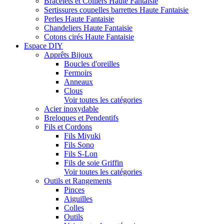
Bracelets et Colliers Haute Fantaisie
Sertissures coupelles barrettes Haute Fantaisie
Perles Haute Fantaisie
Chandeliers Haute Fantaisie
Cotons cirés Haute Fantaisie
Espace DIY
Apprêts Bijoux
Boucles d'oreilles
Fermoirs
Anneaux
Clous
Voir toutes les catégories
Acier inoxydable
Breloques et Pendentifs
Fils et Cordons
Fils Miyuki
Fils Sono
Fils S-Lon
Fils de soie Griffin
Voir toutes les catégories
Outils et Rangements
Pinces
Aiguilles
Colles
Outils