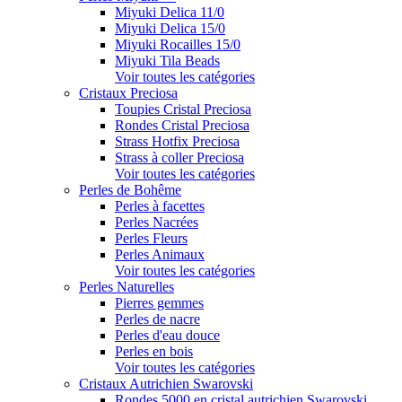
Miyuki Delica 11/0
Miyuki Delica 15/0
Miyuki Rocailles 15/0
Miyuki Tila Beads
Voir toutes les catégories
Cristaux Preciosa
Toupies Cristal Preciosa
Rondes Cristal Preciosa
Strass Hotfix Preciosa
Strass à coller Preciosa
Voir toutes les catégories
Perles de Bohême
Perles à facettes
Perles Nacrées
Perles Fleurs
Perles Animaux
Voir toutes les catégories
Perles Naturelles
Pierres gemmes
Perles de nacre
Perles d'eau douce
Perles en bois
Voir toutes les catégories
Cristaux Autrichien Swarovski
Rondes 5000 en cristal autrichien Swarovski