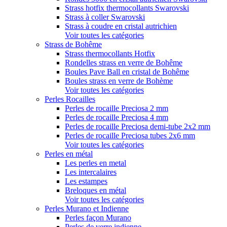
Strass hotfix thermocollants Swarovski
Strass à coller Swarovski
Strass à coudre en cristal autrichien
Voir toutes les catégories
Strass de Bohême
Strass thermocollants Hotfix
Rondelles strass en verre de Bohême
Boules Pave Ball en cristal de Bohême
Boules strass en verre de Bohème
Voir toutes les catégories
Perles Rocailles
Perles de rocaille Preciosa 2 mm
Perles de rocaille Preciosa 4 mm
Perles de rocaille Preciosa demi-tube 2x2 mm
Perles de rocaille Preciosa tubes 2x6 mm
Voir toutes les catégories
Perles en métal
Les perles en metal
Les intercalaires
Les estampes
Breloques en métal
Voir toutes les catégories
Perles Murano et Indienne
Perles façon Murano
Perles de verre indienne