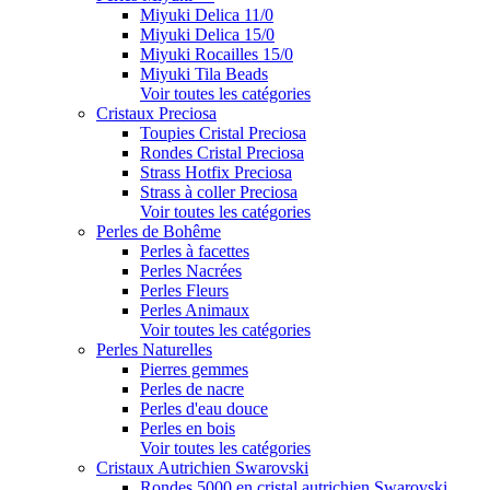
Miyuki Delica 11/0
Miyuki Delica 15/0
Miyuki Rocailles 15/0
Miyuki Tila Beads
Voir toutes les catégories
Cristaux Preciosa
Toupies Cristal Preciosa
Rondes Cristal Preciosa
Strass Hotfix Preciosa
Strass à coller Preciosa
Voir toutes les catégories
Perles de Bohême
Perles à facettes
Perles Nacrées
Perles Fleurs
Perles Animaux
Voir toutes les catégories
Perles Naturelles
Pierres gemmes
Perles de nacre
Perles d'eau douce
Perles en bois
Voir toutes les catégories
Cristaux Autrichien Swarovski
Rondes 5000 en cristal autrichien Swarovski