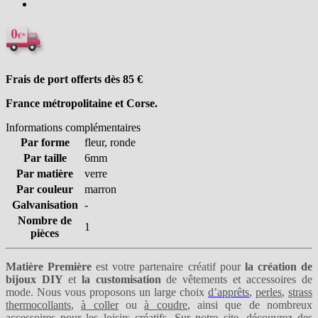
Frais de port offerts dès 85
€
France métropolitaine et Corse.
Informations complémentaires
Par forme
fleur, ronde
Par taille
6mm
Par matière
verre
Par couleur
marron
Galvanisation
-
Nombre de
1
pièces
Matière Première
est votre partenaire créatif pour
la création de
bijoux DIY
et
la customisation
de vêtements et accessoires de
mode. Nous vous proposons un large choix
d’apprêts
,
perles
,
strass
thermocollants
,
à coller
ou
à coudre
, ainsi que de nombreux
accessoires pour les loisirs créatifs. Sur notre site, découvrez des