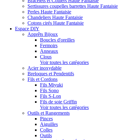
Bracelets et Colliers Haute Fantaisie
Sertissures coupelles barrettes Haute Fantaisie
Perles Haute Fantaisie
Chandeliers Haute Fantaisie
Cotons cirés Haute Fantaisie
Espace DIY
Apprêts Bijoux
Boucles d'oreilles
Fermoirs
Anneaux
Clous
Voir toutes les catégories
Acier inoxydable
Breloques et Pendentifs
Fils et Cordons
Fils Miyuki
Fils Sono
Fils S-Lon
Fils de soie Griffin
Voir toutes les catégories
Outils et Rangements
Pinces
Aiguilles
Colles
Outils