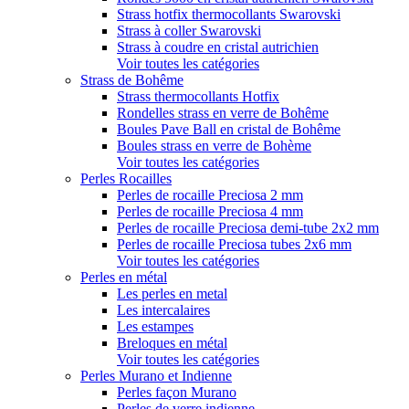
Strass hotfix thermocollants Swarovski
Strass à coller Swarovski
Strass à coudre en cristal autrichien
Voir toutes les catégories
Strass de Bohême
Strass thermocollants Hotfix
Rondelles strass en verre de Bohême
Boules Pave Ball en cristal de Bohême
Boules strass en verre de Bohème
Voir toutes les catégories
Perles Rocailles
Perles de rocaille Preciosa 2 mm
Perles de rocaille Preciosa 4 mm
Perles de rocaille Preciosa demi-tube 2x2 mm
Perles de rocaille Preciosa tubes 2x6 mm
Voir toutes les catégories
Perles en métal
Les perles en metal
Les intercalaires
Les estampes
Breloques en métal
Voir toutes les catégories
Perles Murano et Indienne
Perles façon Murano
Perles de verre indienne