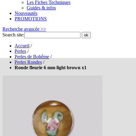
Les Fiches Techniques
Guides & infos
Nouveautés
PROMOTIONS
Recherche avancée >>
Search site:
ok
Accueil
/
Perles
/
Perles de Bohême
/
Perles Rondes
/
Ronde fleurie 6 mm light brown x1