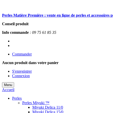
Perles Matière Première : vente en ligne de perles et accessoires 
Conseil produit
Info commande
: 09 75 61 85 35
Commander
Aucun produit
dans votre panier
S'enregistrer
Connexion
Menu
Accueil
Perles
Perles Miyuki ™
Miyuki Delica 11/0
Miyuki Delica 15/0