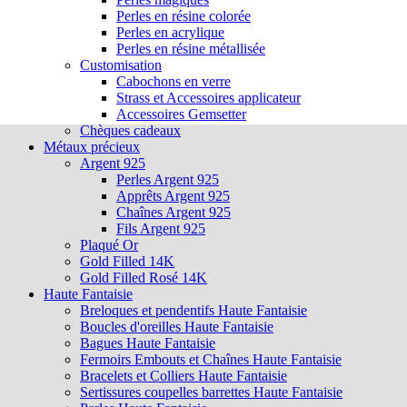
Perles en résine colorée
Perles en acrylique
Perles en résine métallisée
Customisation
Cabochons en verre
Strass et Accessoires applicateur
Accessoires Gemsetter
Chèques cadeaux
Métaux précieux
Argent 925
Perles Argent 925
Apprêts Argent 925
Chaînes Argent 925
Fils Argent 925
Plaqué Or
Gold Filled 14K
Gold Filled Rosé 14K
Haute Fantaisie
Breloques et pendentifs Haute Fantaisie
Boucles d'oreilles Haute Fantaisie
Bagues Haute Fantaisie
Fermoirs Embouts et Chaînes Haute Fantaisie
Bracelets et Colliers Haute Fantaisie
Sertissures coupelles barrettes Haute Fantaisie