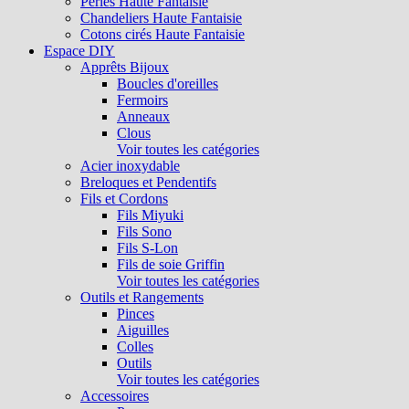
Perles Haute Fantaisie
Chandeliers Haute Fantaisie
Cotons cirés Haute Fantaisie
Espace DIY
Apprêts Bijoux
Boucles d'oreilles
Fermoirs
Anneaux
Clous
Voir toutes les catégories
Acier inoxydable
Breloques et Pendentifs
Fils et Cordons
Fils Miyuki
Fils Sono
Fils S-Lon
Fils de soie Griffin
Voir toutes les catégories
Outils et Rangements
Pinces
Aiguilles
Colles
Outils
Voir toutes les catégories
Accessoires