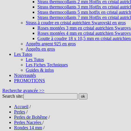
Strass thermocollants 2 mm Hotfix en cristal autri
Strass thermocollants 3 mm Hotfix en cristal autri
Strass thermocollants 5 mm hotfix en cristal autri
Strass thermocollants 7 mm Hotfix en cristal autri
Strass à coudre en cristal autrichien Swarovski en gros
Roses montées 3 mm en cristal autrichien Swarovs
Roses montées 4 mm en cristal autrichien Swarovs
Goutte à coudre 18 x 10,5 mm en cristal autrichie
Apprêts argent 925 en gros
Apprêts en gros
Les Tutos
Les Tutos
Les Fiches Techniques
Guides & infos
Nouveautés
PROMOTIONS
Recherche avancée >>
Search site:
ok
Accueil
/
Perles
/
Perles de Bohême
/
Perles Nacrées
/
Rondes 14 mm
/