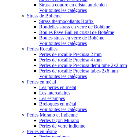
Strass à coudre en cristal autrichien
Voir toutes les catégories
Strass de Bohême
Strass thermocollants Hotfix
Rondelles strass en verre de Bohême
Boules Pave Ball en cristal de Bohême
Boules strass en verre de Bohème
Voir toutes les catégories
Perles Rocailles
Perles de rocaille Preciosa 2 mm
Perles de rocaille Preciosa 4 mm
Perles de rocaille Preciosa demi-tube 2x2 mm
Perles de rocaille Preciosa tubes 2x6 mm
Voir toutes les catégories
Perles en métal
Les perles en metal
Les intercalaires
Les estampes
Breloques en métal
Voir toutes les catégories
Perles Murano et Indienne
Perles façon Murano
Perles de verre indienne
Perles en résine
Perles magiques