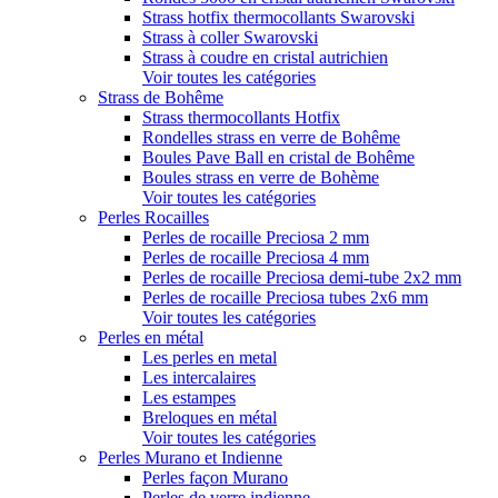
Strass hotfix thermocollants Swarovski
Strass à coller Swarovski
Strass à coudre en cristal autrichien
Voir toutes les catégories
Strass de Bohême
Strass thermocollants Hotfix
Rondelles strass en verre de Bohême
Boules Pave Ball en cristal de Bohême
Boules strass en verre de Bohème
Voir toutes les catégories
Perles Rocailles
Perles de rocaille Preciosa 2 mm
Perles de rocaille Preciosa 4 mm
Perles de rocaille Preciosa demi-tube 2x2 mm
Perles de rocaille Preciosa tubes 2x6 mm
Voir toutes les catégories
Perles en métal
Les perles en metal
Les intercalaires
Les estampes
Breloques en métal
Voir toutes les catégories
Perles Murano et Indienne
Perles façon Murano
Perles de verre indienne