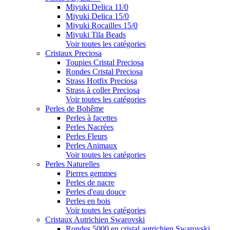
Miyuki Delica 11/0
Miyuki Delica 15/0
Miyuki Rocailles 15/0
Miyuki Tila Beads
Voir toutes les catégories
Cristaux Preciosa
Toupies Cristal Preciosa
Rondes Cristal Preciosa
Strass Hotfix Preciosa
Strass à coller Preciosa
Voir toutes les catégories
Perles de Bohême
Perles à facettes
Perles Nacrées
Perles Fleurs
Perles Animaux
Voir toutes les catégories
Perles Naturelles
Pierres gemmes
Perles de nacre
Perles d'eau douce
Perles en bois
Voir toutes les catégories
Cristaux Autrichien Swarovski
Rondes 5000 en cristal autrichien Swarovski