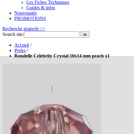
Les Fiches Techniques
Guides & infos
Nouveautés
PROMOTIONS
Recherche avancée >>
Search site:
ok
Accueil
/
Perles
/
Rondelle Celebrity Crystal 10x14 mm peach x1