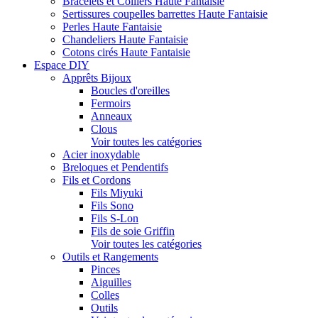
Bracelets et Colliers Haute Fantaisie
Sertissures coupelles barrettes Haute Fantaisie
Perles Haute Fantaisie
Chandeliers Haute Fantaisie
Cotons cirés Haute Fantaisie
Espace DIY
Apprêts Bijoux
Boucles d'oreilles
Fermoirs
Anneaux
Clous
Voir toutes les catégories
Acier inoxydable
Breloques et Pendentifs
Fils et Cordons
Fils Miyuki
Fils Sono
Fils S-Lon
Fils de soie Griffin
Voir toutes les catégories
Outils et Rangements
Pinces
Aiguilles
Colles
Outils