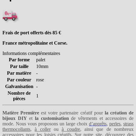
Frais de port offerts dès 85
€
France métropolitaine et Corse.
Informations complémentaires
Par forme
palet
Par taille
10mm
Par matière
-
Par couleur
rose
Galvanisation
-
Nombre de
1
pièces
Matière Première
est votre partenaire créatif pour
la création de
bijoux DIY
et
la customisation
de vêtements et accessoires de
mode. Nous vous proposons un large choix
d’apprêts
,
perles
,
strass
thermocollants
,
à coller
ou
à coudre
, ainsi que de nombreux
accessoires pour les loisirs créatifs. Sur notre site, découvrez des