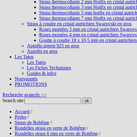
Strass thermocollants 2 mm Hotfix en cristal autri
Strass thermocollants 3 mm Hotfix en cristal autri
Strass thermocollants 5 mm hotfix en cristal autri
Strass thermocollants 7 mm Hotfix en cristal autri
Strass à coudre en cristal autrichien Swarovski en gros
Roses montées 3 mm en cristal autrichien Swarovs
Roses montées 4 mm en cristal autrichien Swarovs
Goutte à coudre 18 x 10,5 mm en cristal autrichie
Apprêts argent 925 en gros
Apprêts en gros
Les Tutos
Les Tutos
Les Fiches Techniques
Guides & infos
Nouveautés
PROMOTIONS
Recherche avancée >>
Search site:
ok
Accueil
/
Perles
/
Strass de Bohême
/
Rondelles strass en verre de Bohême
/
Rondelles strass 6 mm en verre de Bohême
/