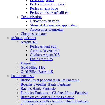
Perles en résine colorée
Perles en acrylique
Perles en résine métallisée
Customisation
Cabochons en verre
Strass et Accessoires applicateur
Accessoires Gemsetter
Chèques cadeaux
Métaux précieux
Argent 925
Perles Argent 925
Apprêts Argent 925
Chaînes Argent 925
Fils Argent 925
Plaqué Or
Gold Filled 14K
Gold Filled Rosé 14K
Haute Fantaisie
Breloques et pendentifs Haute Fantaisie
Boucles d'oreilles Haute Fantaisie
Bagues Haute Fantaisie
Fermoirs Embouts et Chaînes Haute Fantaisie
Bracelets et Colliers Haute Fantaisie
Sertissures coupelles barrettes Haute Fantaisie