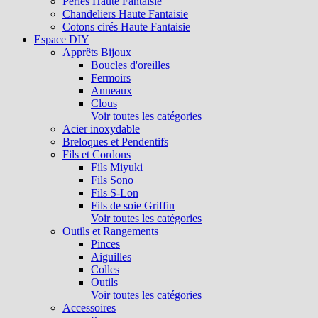
Perles Haute Fantaisie
Chandeliers Haute Fantaisie
Cotons cirés Haute Fantaisie
Espace DIY
Apprêts Bijoux
Boucles d'oreilles
Fermoirs
Anneaux
Clous
Voir toutes les catégories
Acier inoxydable
Breloques et Pendentifs
Fils et Cordons
Fils Miyuki
Fils Sono
Fils S-Lon
Fils de soie Griffin
Voir toutes les catégories
Outils et Rangements
Pinces
Aiguilles
Colles
Outils
Voir toutes les catégories
Accessoires