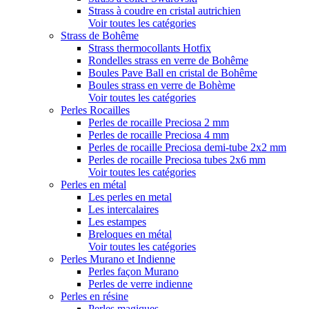
Strass à coudre en cristal autrichien
Voir toutes les catégories
Strass de Bohême
Strass thermocollants Hotfix
Rondelles strass en verre de Bohême
Boules Pave Ball en cristal de Bohême
Boules strass en verre de Bohème
Voir toutes les catégories
Perles Rocailles
Perles de rocaille Preciosa 2 mm
Perles de rocaille Preciosa 4 mm
Perles de rocaille Preciosa demi-tube 2x2 mm
Perles de rocaille Preciosa tubes 2x6 mm
Voir toutes les catégories
Perles en métal
Les perles en metal
Les intercalaires
Les estampes
Breloques en métal
Voir toutes les catégories
Perles Murano et Indienne
Perles façon Murano
Perles de verre indienne
Perles en résine
Perles magiques