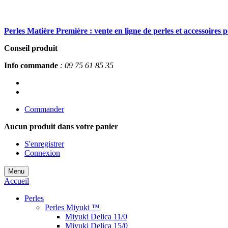
Perles Matière Première : vente en ligne de perles et accessoires 
Conseil produit
Info commande
: 09 75 61 85 35
Commander
Aucun produit
dans votre panier
S'enregistrer
Connexion
Menu
Accueil
Perles
Perles Miyuki ™
Miyuki Delica 11/0
Miyuki Delica 15/0