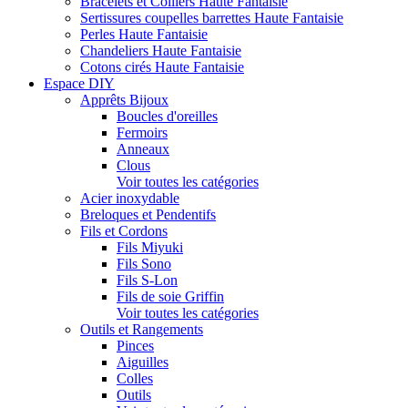
Bracelets et Colliers Haute Fantaisie
Sertissures coupelles barrettes Haute Fantaisie
Perles Haute Fantaisie
Chandeliers Haute Fantaisie
Cotons cirés Haute Fantaisie
Espace DIY
Apprêts Bijoux
Boucles d'oreilles
Fermoirs
Anneaux
Clous
Voir toutes les catégories
Acier inoxydable
Breloques et Pendentifs
Fils et Cordons
Fils Miyuki
Fils Sono
Fils S-Lon
Fils de soie Griffin
Voir toutes les catégories
Outils et Rangements
Pinces
Aiguilles
Colles
Outils