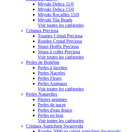
Miyuki Delica 11/0
Miyuki Delica 15/0
Miyuki Rocailles 15/0
Miyuki Tila Beads
Voir toutes les catégories
Cristaux Preciosa
Toupies Cristal Preciosa
Rondes Cristal Preciosa
Strass Hotfix Preciosa
Strass à coller Preciosa
Voir toutes les catégories
Perles de Bohême
Perles à facettes
Perles Nacrées
Perles Fleurs
Perles Animaux
Voir toutes les catégories
Perles Naturelles
Pierres gemmes
Perles de nacre
Perles d'eau douce
Perles en bois
Voir toutes les catégories
Cristaux Autrichien Swarovski
Rondes 5000 en cristal autrichien Swarovski