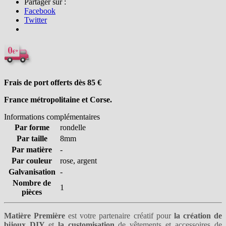
Partager sur :
Facebook
Twitter
Frais de port offerts dès 85
€
France métropolitaine et Corse.
Informations complémentaires
Par forme
rondelle
Par taille
8mm
Par matière
-
Par couleur
rose, argent
Galvanisation
-
Nombre de
1
pièces
Matière Première
est votre partenaire créatif pour
la création de
bijoux DIY
et
la customisation
de vêtements et accessoires de