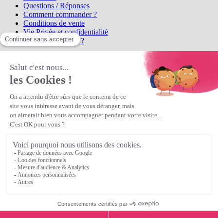
Questions / Réponses
Comment commander ?
Conditions de vente
Vie Privée et confidentialité
Qui sommes-nous ?
Matière Première
la référence en perles et bijoux
fantaisie, vous propose l'achat de
perles en ligne, telles que les perles
et cristaux et strass en cristal Preciosa, les perles Miyuki perles et
apprêts en Argent 925, Gold Filled, perles de rocaille Preciosa
Matière Première
est un
Revendeur Agréé Preciosa
N° déclaration CNIL : 1242012v0 - Copyright © 2026 Matière
Première
Veuillez patienter...
Continuer vos achats
Voir le panier
Continuer vos achats
or
Voir le panier