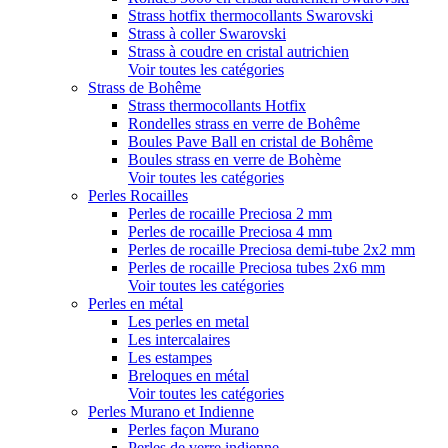
Strass hotfix thermocollants Swarovski
Strass à coller Swarovski
Strass à coudre en cristal autrichien
Voir toutes les catégories
Strass de Bohême
Strass thermocollants Hotfix
Rondelles strass en verre de Bohême
Boules Pave Ball en cristal de Bohême
Boules strass en verre de Bohème
Voir toutes les catégories
Perles Rocailles
Perles de rocaille Preciosa 2 mm
Perles de rocaille Preciosa 4 mm
Perles de rocaille Preciosa demi-tube 2x2 mm
Perles de rocaille Preciosa tubes 2x6 mm
Voir toutes les catégories
Perles en métal
Les perles en metal
Les intercalaires
Les estampes
Breloques en métal
Voir toutes les catégories
Perles Murano et Indienne
Perles façon Murano
Perles de verre indienne