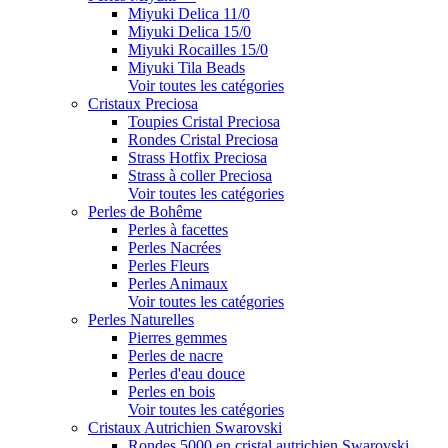
Miyuki Delica 11/0
Miyuki Delica 15/0
Miyuki Rocailles 15/0
Miyuki Tila Beads
Voir toutes les catégories
Cristaux Preciosa
Toupies Cristal Preciosa
Rondes Cristal Preciosa
Strass Hotfix Preciosa
Strass à coller Preciosa
Voir toutes les catégories
Perles de Bohême
Perles à facettes
Perles Nacrées
Perles Fleurs
Perles Animaux
Voir toutes les catégories
Perles Naturelles
Pierres gemmes
Perles de nacre
Perles d'eau douce
Perles en bois
Voir toutes les catégories
Cristaux Autrichien Swarovski
Rondes 5000 en cristal autrichien Swarovski