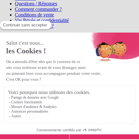
Questions / Réponses
Comment commander ?
Conditions de vente
Vie Privée et confidentialité
Qui sommes-nous ?
Matière Première
la référence en perles et bijoux
fantaisie, vous propose l'achat de
perles en ligne, telles que les perles
et cristaux et strass en cristal Preciosa, les perles Miyuki perles et
apprêts en Argent 925, Gold Filled, perles de rocaille Preciosa
Matière Première
est un
Revendeur Agréé Preciosa
N° déclaration CNIL : 1242012v0 - Copyright © 2026 Matière
Première
Veuillez patienter...
Continuer vos achats
Voir le panier
Continuer vos achats
or
Voir le panier