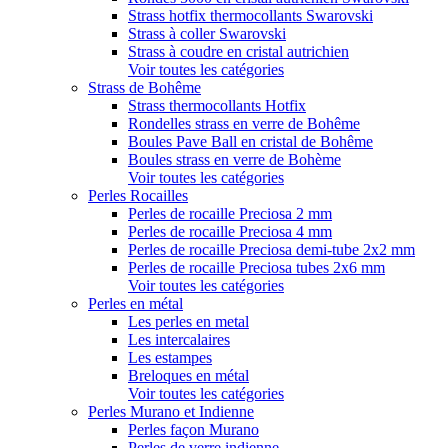
Strass hotfix thermocollants Swarovski
Strass à coller Swarovski
Strass à coudre en cristal autrichien
Voir toutes les catégories
Strass de Bohême
Strass thermocollants Hotfix
Rondelles strass en verre de Bohême
Boules Pave Ball en cristal de Bohême
Boules strass en verre de Bohème
Voir toutes les catégories
Perles Rocailles
Perles de rocaille Preciosa 2 mm
Perles de rocaille Preciosa 4 mm
Perles de rocaille Preciosa demi-tube 2x2 mm
Perles de rocaille Preciosa tubes 2x6 mm
Voir toutes les catégories
Perles en métal
Les perles en metal
Les intercalaires
Les estampes
Breloques en métal
Voir toutes les catégories
Perles Murano et Indienne
Perles façon Murano
Perles de verre indienne