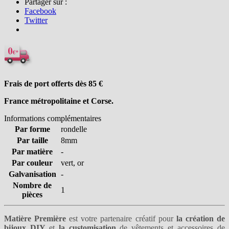
Partager sur :
Facebook
Twitter
Frais de port offerts dès 85
€
France métropolitaine et Corse.
Informations complémentaires
Par forme
rondelle
Par taille
8mm
Par matière
-
Par couleur
vert, or
Galvanisation
-
Nombre de
1
pièces
Matière Première
est votre partenaire créatif pour
la création de
bijoux DIY
et
la customisation
de vêtements et accessoires de