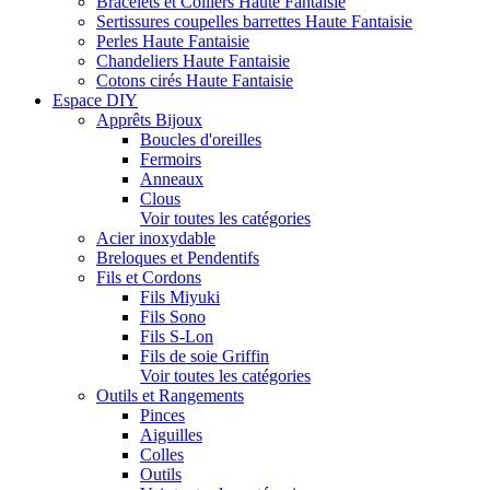
Bracelets et Colliers Haute Fantaisie
Sertissures coupelles barrettes Haute Fantaisie
Perles Haute Fantaisie
Chandeliers Haute Fantaisie
Cotons cirés Haute Fantaisie
Espace DIY
Apprêts Bijoux
Boucles d'oreilles
Fermoirs
Anneaux
Clous
Voir toutes les catégories
Acier inoxydable
Breloques et Pendentifs
Fils et Cordons
Fils Miyuki
Fils Sono
Fils S-Lon
Fils de soie Griffin
Voir toutes les catégories
Outils et Rangements
Pinces
Aiguilles
Colles
Outils