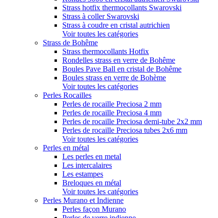
Strass hotfix thermocollants Swarovski
Strass à coller Swarovski
Strass à coudre en cristal autrichien
Voir toutes les catégories
Strass de Bohême
Strass thermocollants Hotfix
Rondelles strass en verre de Bohême
Boules Pave Ball en cristal de Bohême
Boules strass en verre de Bohème
Voir toutes les catégories
Perles Rocailles
Perles de rocaille Preciosa 2 mm
Perles de rocaille Preciosa 4 mm
Perles de rocaille Preciosa demi-tube 2x2 mm
Perles de rocaille Preciosa tubes 2x6 mm
Voir toutes les catégories
Perles en métal
Les perles en metal
Les intercalaires
Les estampes
Breloques en métal
Voir toutes les catégories
Perles Murano et Indienne
Perles façon Murano
Perles de verre indienne