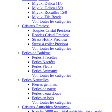
Miyuki Delica 11/0
Miyuki Delica 15/0
Miyuki Rocailles 15/0
Miyuki Tila Beads
Voir toutes les catégories
Cristaux Preciosa
Toupies Cristal Preciosa
Rondes Cristal Preciosa
Strass Hotfix Preciosa
Strass à coller Preciosa
Voir toutes les catégories
Perles de Bohême
Perles à facettes
Perles Nacrées
Perles Fleurs
Perles Animaux
Voir toutes les catégories
Perles Naturelles
Pierres gemmes
Perles de nacre
Perles d'eau douce
Perles en bois
Voir toutes les catégories
Cristaux Autrichien Swarovski
Rondes 5000 en cristal autrichien Swarovski