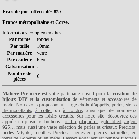
Frais de port offerts dès 85
€
France métropolitaine et Corse.
Informations complémentaires
Par forme
rondelle
Par taille
10mm
Par matière
verre
Par couleur
bleu
Galvanisation
-
Nombre de
6
pièces
Matière Première
est votre partenaire créatif pour
la création de
bijoux DIY
et
la customisation
de vêtements et accessoires de
mode. Nous vous proposons un large choix
d’apprêts
,
perles
,
strass
thermocollants
,
à coller
ou
à coudre
, ainsi que de nombreux
accessoires pour les loisirs créatifs. Sur notre site, découvrez des
apprêts en plusieurs finitions :
or fin
,
plaqué or
,
gold filled
,
argent
925
… mais aussi une vaste sélection de perles et
cristaux Preciosa
,
perles Miyuki
,
rocailles Preciosa
,
perles en pierres naturelles
,
en
verre de Bohême
ou
en métal
. Laissez-vous inspirer par nos
tutoriels