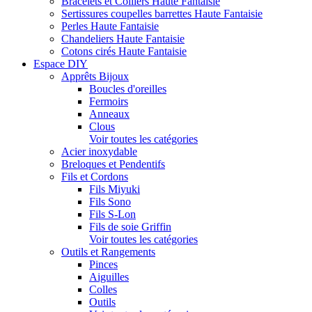
Bracelets et Colliers Haute Fantaisie
Sertissures coupelles barrettes Haute Fantaisie
Perles Haute Fantaisie
Chandeliers Haute Fantaisie
Cotons cirés Haute Fantaisie
Espace DIY
Apprêts Bijoux
Boucles d'oreilles
Fermoirs
Anneaux
Clous
Voir toutes les catégories
Acier inoxydable
Breloques et Pendentifs
Fils et Cordons
Fils Miyuki
Fils Sono
Fils S-Lon
Fils de soie Griffin
Voir toutes les catégories
Outils et Rangements
Pinces
Aiguilles
Colles
Outils