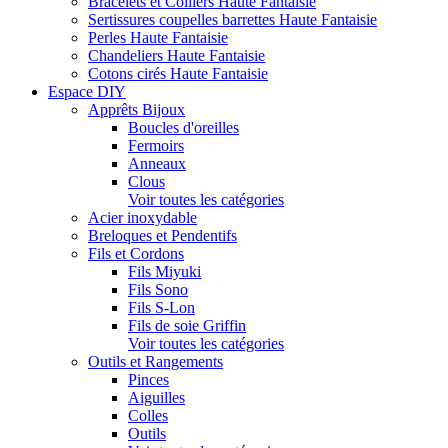
Bracelets et Colliers Haute Fantaisie
Sertissures coupelles barrettes Haute Fantaisie
Perles Haute Fantaisie
Chandeliers Haute Fantaisie
Cotons cirés Haute Fantaisie
Espace DIY
Apprêts Bijoux
Boucles d'oreilles
Fermoirs
Anneaux
Clous
Voir toutes les catégories
Acier inoxydable
Breloques et Pendentifs
Fils et Cordons
Fils Miyuki
Fils Sono
Fils S-Lon
Fils de soie Griffin
Voir toutes les catégories
Outils et Rangements
Pinces
Aiguilles
Colles
Outils