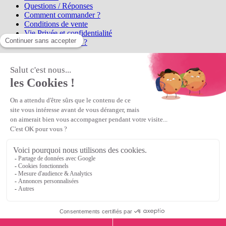
Questions / Réponses
Comment commander ?
Conditions de vente
Vie Privée et confidentialité
Qui sommes-nous ?
Matière Première
la référence en perles et bijoux
fantaisie, vous propose l'achat de
perles en ligne, telles que les perles
et cristaux et strass en cristal Preciosa, les perles Miyuki perles et
apprêts en Argent 925, Gold Filled, perles de rocaille Preciosa
Matière Première
est un
Revendeur Agréé Preciosa
N° déclaration CNIL : 1242012v0 - Copyright © 2026 Matière
Première
Veuillez patienter...
Continuer vos achats
Voir le panier
Continuer vos achats
or
Voir le panier