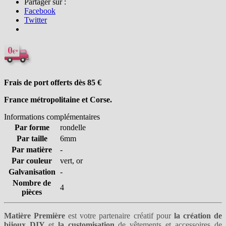
Partager sur :
Facebook
Twitter
Frais de port offerts dès 85
€
France métropolitaine et Corse.
Informations complémentaires
Par forme
rondelle
Par taille
6mm
Par matière
-
Par couleur
vert, or
Galvanisation
-
Nombre de
4
pièces
Matière Première
est votre partenaire créatif pour
la création de
bijoux DIY
et
la customisation
de vêtements et accessoires de