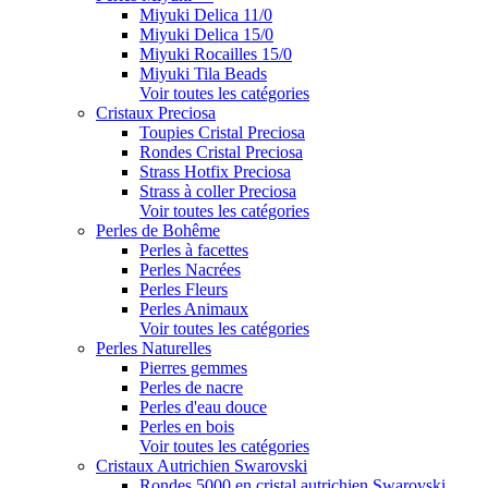
Miyuki Delica 11/0
Miyuki Delica 15/0
Miyuki Rocailles 15/0
Miyuki Tila Beads
Voir toutes les catégories
Cristaux Preciosa
Toupies Cristal Preciosa
Rondes Cristal Preciosa
Strass Hotfix Preciosa
Strass à coller Preciosa
Voir toutes les catégories
Perles de Bohême
Perles à facettes
Perles Nacrées
Perles Fleurs
Perles Animaux
Voir toutes les catégories
Perles Naturelles
Pierres gemmes
Perles de nacre
Perles d'eau douce
Perles en bois
Voir toutes les catégories
Cristaux Autrichien Swarovski
Rondes 5000 en cristal autrichien Swarovski