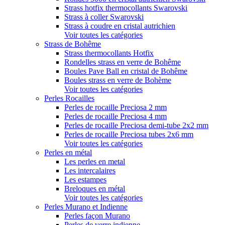
Strass hotfix thermocollants Swarovski
Strass à coller Swarovski
Strass à coudre en cristal autrichien
Voir toutes les catégories
Strass de Bohême
Strass thermocollants Hotfix
Rondelles strass en verre de Bohême
Boules Pave Ball en cristal de Bohême
Boules strass en verre de Bohème
Voir toutes les catégories
Perles Rocailles
Perles de rocaille Preciosa 2 mm
Perles de rocaille Preciosa 4 mm
Perles de rocaille Preciosa demi-tube 2x2 mm
Perles de rocaille Preciosa tubes 2x6 mm
Voir toutes les catégories
Perles en métal
Les perles en metal
Les intercalaires
Les estampes
Breloques en métal
Voir toutes les catégories
Perles Murano et Indienne
Perles façon Murano
Perles de verre indienne