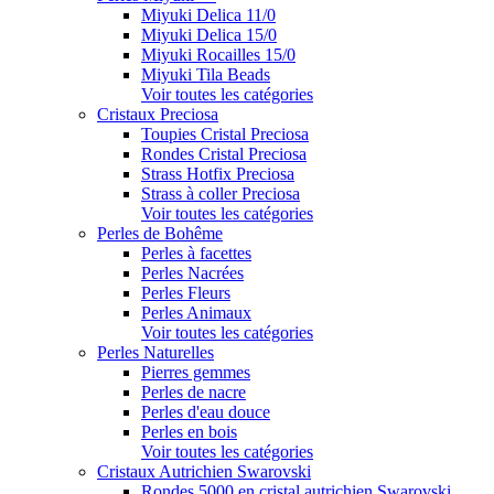
Miyuki Delica 11/0
Miyuki Delica 15/0
Miyuki Rocailles 15/0
Miyuki Tila Beads
Voir toutes les catégories
Cristaux Preciosa
Toupies Cristal Preciosa
Rondes Cristal Preciosa
Strass Hotfix Preciosa
Strass à coller Preciosa
Voir toutes les catégories
Perles de Bohême
Perles à facettes
Perles Nacrées
Perles Fleurs
Perles Animaux
Voir toutes les catégories
Perles Naturelles
Pierres gemmes
Perles de nacre
Perles d'eau douce
Perles en bois
Voir toutes les catégories
Cristaux Autrichien Swarovski
Rondes 5000 en cristal autrichien Swarovski