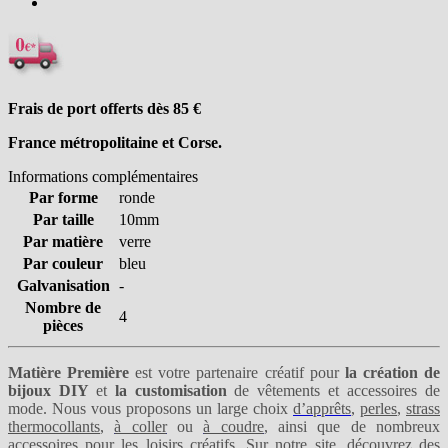
Frais de port offerts dès 85
€
France métropolitaine et Corse.
Informations complémentaires
Par forme
ronde
Par taille
10mm
Par matière
verre
Par couleur
bleu
Galvanisation
-
Nombre de
4
pièces
Matière Première
est votre partenaire créatif pour
la création de
bijoux DIY
et
la customisation
de vêtements et accessoires de
mode. Nous vous proposons un large choix
d’apprêts
,
perles
,
strass
thermocollants
,
à coller
ou
à coudre
, ainsi que de nombreux
accessoires pour les loisirs créatifs. Sur notre site, découvrez des