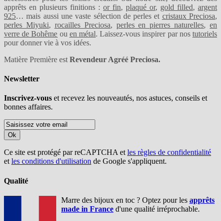
apprêts en plusieurs finitions :
or fin
,
plaqué or
,
gold filled
,
argent
925
… mais aussi une vaste sélection de perles et
cristaux Preciosa
,
perles Miyuki
,
rocailles Preciosa
,
perles en pierres naturelles
,
en
verre de Bohême
ou
en métal
. Laissez-vous inspirer par nos
tutoriels
pour donner vie à vos idées.
Matière Première est
Revendeur Agréé Preciosa.
Newsletter
Inscrivez-vous
et recevez les nouveautés, nos astuces, conseils et
bonnes affaires.
Ok
Ce site est protégé par reCAPTCHA et
les règles de confidentialité
et
les conditions d'utilisation
de Google s'appliquent.
Qualité
Marre des bijoux en toc ? Optez pour les
apprêts
made in France
d'une qualité irréprochable.