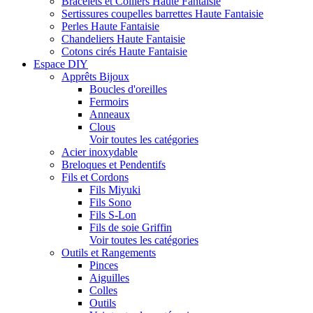
Bracelets et Colliers Haute Fantaisie
Sertissures coupelles barrettes Haute Fantaisie
Perles Haute Fantaisie
Chandeliers Haute Fantaisie
Cotons cirés Haute Fantaisie
Espace DIY
Apprêts Bijoux
Boucles d'oreilles
Fermoirs
Anneaux
Clous
Voir toutes les catégories
Acier inoxydable
Breloques et Pendentifs
Fils et Cordons
Fils Miyuki
Fils Sono
Fils S-Lon
Fils de soie Griffin
Voir toutes les catégories
Outils et Rangements
Pinces
Aiguilles
Colles
Outils