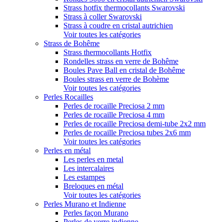
Strass hotfix thermocollants Swarovski
Strass à coller Swarovski
Strass à coudre en cristal autrichien
Voir toutes les catégories
Strass de Bohême
Strass thermocollants Hotfix
Rondelles strass en verre de Bohême
Boules Pave Ball en cristal de Bohême
Boules strass en verre de Bohème
Voir toutes les catégories
Perles Rocailles
Perles de rocaille Preciosa 2 mm
Perles de rocaille Preciosa 4 mm
Perles de rocaille Preciosa demi-tube 2x2 mm
Perles de rocaille Preciosa tubes 2x6 mm
Voir toutes les catégories
Perles en métal
Les perles en metal
Les intercalaires
Les estampes
Breloques en métal
Voir toutes les catégories
Perles Murano et Indienne
Perles façon Murano
Perles de verre indienne