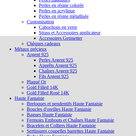
Perles en résine colorée
Perles en acrylique
Perles en résine métallisée
Customisation
Cabochons en verre
Strass et Accessoires applicateur
Accessoires Gemsetter
Chèques cadeaux
Métaux précieux
Argent 925
Perles Argent 925
Apprêts Argent 925
Chaînes Argent 925
Fils Argent 925
Plaqué Or
Gold Filled 14K
Gold Filled Rosé 14K
Haute Fantaisie
Breloques et pendentifs Haute Fantaisie
Boucles d'oreilles Haute Fantaisie
Bagues Haute Fantaisie
Fermoirs Embouts et Chaînes Haute Fantaisie
Bracelets et Colliers Haute Fantaisie
Sertissures coupelles barrettes Haute Fantaisie