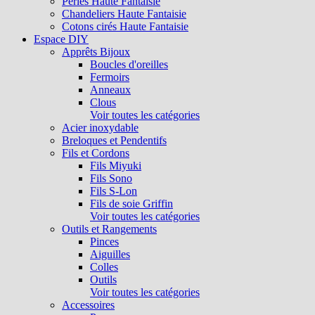
Perles Haute Fantaisie
Chandeliers Haute Fantaisie
Cotons cirés Haute Fantaisie
Espace DIY
Apprêts Bijoux
Boucles d'oreilles
Fermoirs
Anneaux
Clous
Voir toutes les catégories
Acier inoxydable
Breloques et Pendentifs
Fils et Cordons
Fils Miyuki
Fils Sono
Fils S-Lon
Fils de soie Griffin
Voir toutes les catégories
Outils et Rangements
Pinces
Aiguilles
Colles
Outils
Voir toutes les catégories
Accessoires