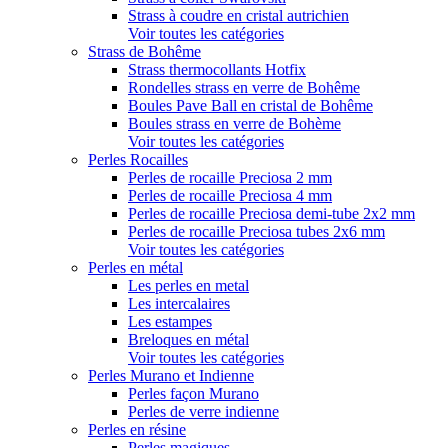
Strass à coudre en cristal autrichien
Voir toutes les catégories
Strass de Bohême
Strass thermocollants Hotfix
Rondelles strass en verre de Bohême
Boules Pave Ball en cristal de Bohême
Boules strass en verre de Bohème
Voir toutes les catégories
Perles Rocailles
Perles de rocaille Preciosa 2 mm
Perles de rocaille Preciosa 4 mm
Perles de rocaille Preciosa demi-tube 2x2 mm
Perles de rocaille Preciosa tubes 2x6 mm
Voir toutes les catégories
Perles en métal
Les perles en metal
Les intercalaires
Les estampes
Breloques en métal
Voir toutes les catégories
Perles Murano et Indienne
Perles façon Murano
Perles de verre indienne
Perles en résine
Perles magiques