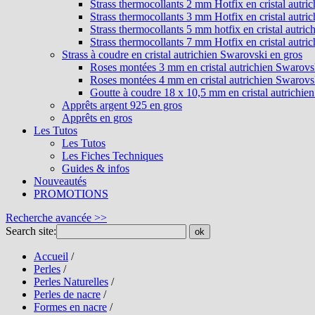
Strass thermocollants 2 mm Hotfix en cristal autri
Strass thermocollants 3 mm Hotfix en cristal autri
Strass thermocollants 5 mm hotfix en cristal autri
Strass thermocollants 7 mm Hotfix en cristal autri
Strass à coudre en cristal autrichien Swarovski en gros
Roses montées 3 mm en cristal autrichien Swarovs
Roses montées 4 mm en cristal autrichien Swarovs
Goutte à coudre 18 x 10,5 mm en cristal autrichie
Apprêts argent 925 en gros
Apprêts en gros
Les Tutos
Les Tutos
Les Fiches Techniques
Guides & infos
Nouveautés
PROMOTIONS
Recherche avancée >>
Search site:
ok
Accueil
/
Perles
/
Perles Naturelles
/
Perles de nacre
/
Formes en nacre
/