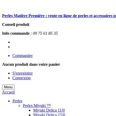
Perles Matière Première : vente en ligne de perles et accessoires 
Conseil produit
Info commande
: 09 75 61 85 35
Commander
Aucun produit
dans votre panier
S'enregistrer
Connexion
Menu
Accueil
Perles
Perles Miyuki ™
Miyuki Delica 11/0
Miyuki Delica 15/0