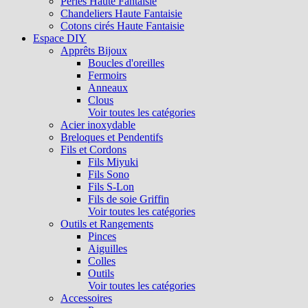
Perles Haute Fantaisie
Chandeliers Haute Fantaisie
Cotons cirés Haute Fantaisie
Espace DIY
Apprêts Bijoux
Boucles d'oreilles
Fermoirs
Anneaux
Clous
Voir toutes les catégories
Acier inoxydable
Breloques et Pendentifs
Fils et Cordons
Fils Miyuki
Fils Sono
Fils S-Lon
Fils de soie Griffin
Voir toutes les catégories
Outils et Rangements
Pinces
Aiguilles
Colles
Outils
Voir toutes les catégories
Accessoires