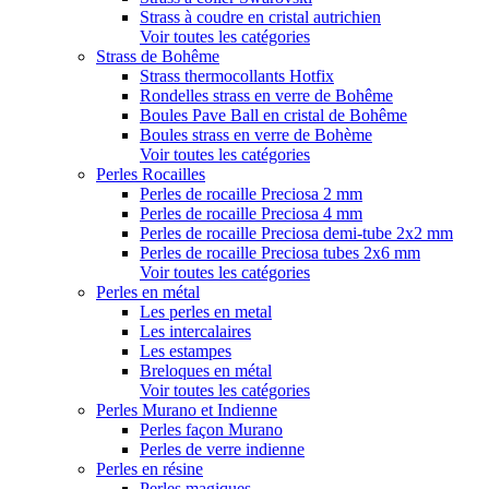
Strass à coudre en cristal autrichien
Voir toutes les catégories
Strass de Bohême
Strass thermocollants Hotfix
Rondelles strass en verre de Bohême
Boules Pave Ball en cristal de Bohême
Boules strass en verre de Bohème
Voir toutes les catégories
Perles Rocailles
Perles de rocaille Preciosa 2 mm
Perles de rocaille Preciosa 4 mm
Perles de rocaille Preciosa demi-tube 2x2 mm
Perles de rocaille Preciosa tubes 2x6 mm
Voir toutes les catégories
Perles en métal
Les perles en metal
Les intercalaires
Les estampes
Breloques en métal
Voir toutes les catégories
Perles Murano et Indienne
Perles façon Murano
Perles de verre indienne
Perles en résine
Perles magiques