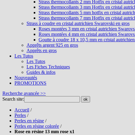
Strass thermocollants 2 mm Hotfix en cristal autri
Strass thermocollants 3 mm Hotfix en cristal autri
Strass thermocollants 5 mm hotfix en cristal autri
Strass thermocollants 7 mm Hotfix en cristal autri
Strass à coudre en cristal autrichien Swarovski en gros
Roses montées 3 mm en cristal autrichien Swarovs
Roses montées 4 mm en cristal autrichien Swarovs
Goutte à coudre 18 x 10,5 mm en cristal autrichie
Apprêts argent 925 en gros
Apprêts en gros
Les Tutos
Les Tutos
Les Fiches Techniques
Guides & infos
Nouveautés
PROMOTIONS
Recherche avancée >>
Search site:
ok
Accueil
/
Perles
/
Perles en résine
/
Perles en résine colorée
/
Rose en résine 13 mm rose x1