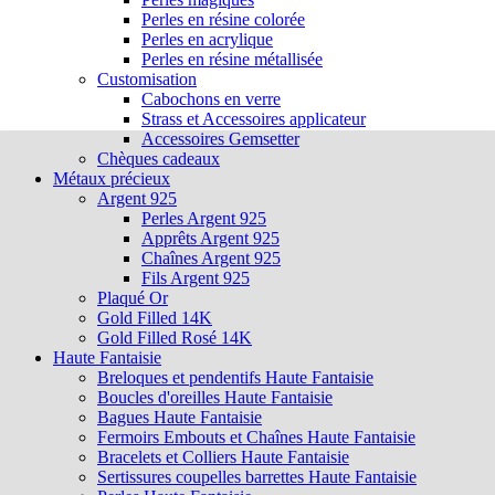
Perles en résine colorée
Perles en acrylique
Perles en résine métallisée
Customisation
Cabochons en verre
Strass et Accessoires applicateur
Accessoires Gemsetter
Chèques cadeaux
Métaux précieux
Argent 925
Perles Argent 925
Apprêts Argent 925
Chaînes Argent 925
Fils Argent 925
Plaqué Or
Gold Filled 14K
Gold Filled Rosé 14K
Haute Fantaisie
Breloques et pendentifs Haute Fantaisie
Boucles d'oreilles Haute Fantaisie
Bagues Haute Fantaisie
Fermoirs Embouts et Chaînes Haute Fantaisie
Bracelets et Colliers Haute Fantaisie
Sertissures coupelles barrettes Haute Fantaisie