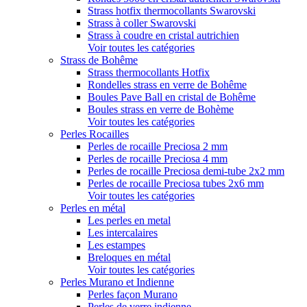
Strass hotfix thermocollants Swarovski
Strass à coller Swarovski
Strass à coudre en cristal autrichien
Voir toutes les catégories
Strass de Bohême
Strass thermocollants Hotfix
Rondelles strass en verre de Bohême
Boules Pave Ball en cristal de Bohême
Boules strass en verre de Bohème
Voir toutes les catégories
Perles Rocailles
Perles de rocaille Preciosa 2 mm
Perles de rocaille Preciosa 4 mm
Perles de rocaille Preciosa demi-tube 2x2 mm
Perles de rocaille Preciosa tubes 2x6 mm
Voir toutes les catégories
Perles en métal
Les perles en metal
Les intercalaires
Les estampes
Breloques en métal
Voir toutes les catégories
Perles Murano et Indienne
Perles façon Murano
Perles de verre indienne