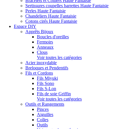
Bracelets et Colliers Haute Fantaisie
Sertissures coupelles barrettes Haute Fantaisie
Perles Haute Fantaisie
Chandeliers Haute Fantaisie
Cotons cirés Haute Fantaisie
Espace DIY
Apprêts Bijoux
Boucles d'oreilles
Fermoirs
Anneaux
Clous
Voir toutes les catégories
Acier inoxydable
Breloques et Pendentifs
Fils et Cordons
Fils Miyuki
Fils Sono
Fils S-Lon
Fils de soie Griffin
Voir toutes les catégories
Outils et Rangements
Pinces
Aiguilles
Colles
Outils