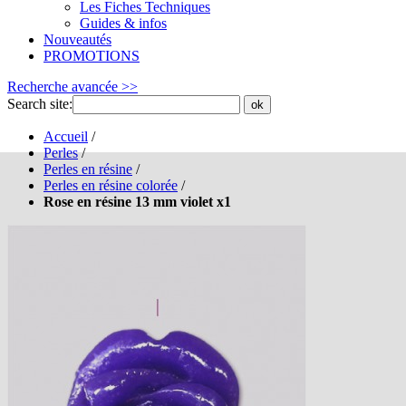
Les Fiches Techniques
Guides & infos
Nouveautés
PROMOTIONS
Recherche avancée >>
Search site:
ok
Accueil
/
Perles
/
Perles en résine
/
Perles en résine colorée
/
Rose en résine 13 mm violet x1