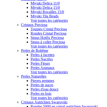
Miyuki Delica 11/0
Miyuki Delica 15/0
Miyuki Rocailles 15/0
Miyuki Tila Beads
Voir toutes les catégories
Cristaux Preciosa
Toupies Cristal Preciosa
Rondes Cristal Preciosa
Strass Hotfix Preciosa
Strass à coller Preciosa
Voir toutes les catégories
Perles de Bohême
Perles à facettes
Perles Nacrées
Perles Fleurs
Perles Animaux
Voir toutes les catégories
Perles Naturelles
Pierres gemmes
Perles de nacre
Perles d'eau douce
Perles en bois
Voir toutes les catégories
Cristaux Autrichien Swarovski
Rondes 5000 en cristal autrichien Swarovski