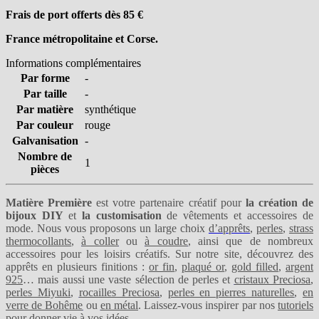
Frais de port offerts dès 85
€
France métropolitaine et Corse.
Informations complémentaires
Par forme
-
Par taille
-
Par matière
synthétique
Par couleur
rouge
Galvanisation
-
Nombre de
1
pièces
Matière Première
est votre partenaire créatif pour
la création de
bijoux DIY
et
la customisation
de vêtements et accessoires de
mode. Nous vous proposons un large choix
d’apprêts
,
perles
,
strass
thermocollants
,
à coller
ou
à coudre
, ainsi que de nombreux
accessoires pour les loisirs créatifs. Sur notre site, découvrez des
apprêts en plusieurs finitions :
or fin
,
plaqué or
,
gold filled
,
argent
925
… mais aussi une vaste sélection de perles et
cristaux Preciosa
,
perles Miyuki
,
rocailles Preciosa
,
perles en pierres naturelles
,
en
verre de Bohême
ou
en métal
. Laissez-vous inspirer par nos
tutoriels
pour donner vie à vos idées.