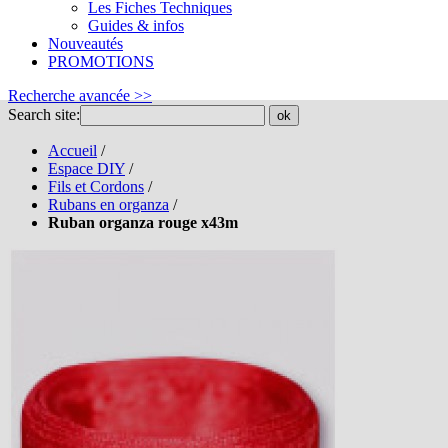
Les Fiches Techniques
Guides & infos
Nouveautés
PROMOTIONS
Recherche avancée >>
Search site:
ok
Accueil
/
Espace DIY
/
Fils et Cordons
/
Rubans en organza
/
Ruban organza rouge x43m