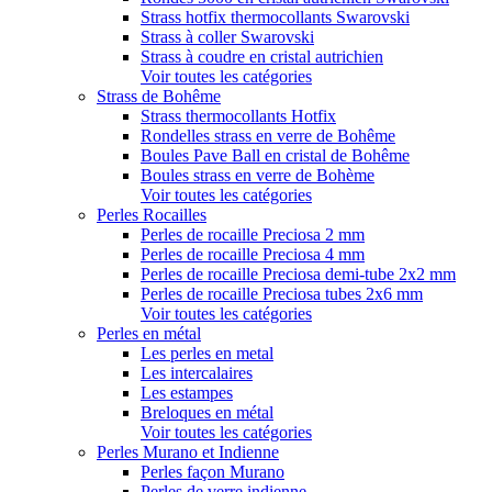
Strass hotfix thermocollants Swarovski
Strass à coller Swarovski
Strass à coudre en cristal autrichien
Voir toutes les catégories
Strass de Bohême
Strass thermocollants Hotfix
Rondelles strass en verre de Bohême
Boules Pave Ball en cristal de Bohême
Boules strass en verre de Bohème
Voir toutes les catégories
Perles Rocailles
Perles de rocaille Preciosa 2 mm
Perles de rocaille Preciosa 4 mm
Perles de rocaille Preciosa demi-tube 2x2 mm
Perles de rocaille Preciosa tubes 2x6 mm
Voir toutes les catégories
Perles en métal
Les perles en metal
Les intercalaires
Les estampes
Breloques en métal
Voir toutes les catégories
Perles Murano et Indienne
Perles façon Murano
Perles de verre indienne