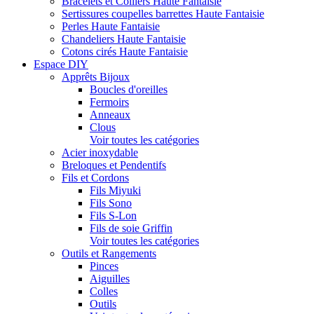
Bracelets et Colliers Haute Fantaisie
Sertissures coupelles barrettes Haute Fantaisie
Perles Haute Fantaisie
Chandeliers Haute Fantaisie
Cotons cirés Haute Fantaisie
Espace DIY
Apprêts Bijoux
Boucles d'oreilles
Fermoirs
Anneaux
Clous
Voir toutes les catégories
Acier inoxydable
Breloques et Pendentifs
Fils et Cordons
Fils Miyuki
Fils Sono
Fils S-Lon
Fils de soie Griffin
Voir toutes les catégories
Outils et Rangements
Pinces
Aiguilles
Colles
Outils