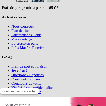
Frais de port gratuits à partir de
85 € *
Aide et services
Nous contacter
Plan du site
Satisfactions Clients
Vos avantages
La presse en parle
Infos Matière Première
F.A.Q.
Frais de port et livraison
1er achat ?
Questions / Réponses
Comment commander ?
Conditions de vente
Vie Privée et confidentialité
Qui sommes-nous ?
Matière Première