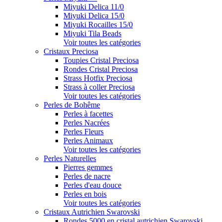
Miyuki Delica 11/0
Miyuki Delica 15/0
Miyuki Rocailles 15/0
Miyuki Tila Beads
Voir toutes les catégories
Cristaux Preciosa
Toupies Cristal Preciosa
Rondes Cristal Preciosa
Strass Hotfix Preciosa
Strass à coller Preciosa
Voir toutes les catégories
Perles de Bohême
Perles à facettes
Perles Nacrées
Perles Fleurs
Perles Animaux
Voir toutes les catégories
Perles Naturelles
Pierres gemmes
Perles de nacre
Perles d'eau douce
Perles en bois
Voir toutes les catégories
Cristaux Autrichien Swarovski
Rondes 5000 en cristal autrichien Swarovski