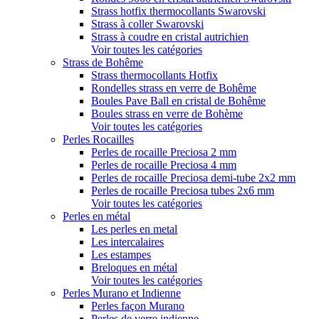
Strass hotfix thermocollants Swarovski
Strass à coller Swarovski
Strass à coudre en cristal autrichien
Voir toutes les catégories
Strass de Bohême
Strass thermocollants Hotfix
Rondelles strass en verre de Bohême
Boules Pave Ball en cristal de Bohême
Boules strass en verre de Bohème
Voir toutes les catégories
Perles Rocailles
Perles de rocaille Preciosa 2 mm
Perles de rocaille Preciosa 4 mm
Perles de rocaille Preciosa demi-tube 2x2 mm
Perles de rocaille Preciosa tubes 2x6 mm
Voir toutes les catégories
Perles en métal
Les perles en metal
Les intercalaires
Les estampes
Breloques en métal
Voir toutes les catégories
Perles Murano et Indienne
Perles façon Murano
Perles de verre indienne