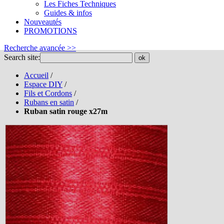
Les Fiches Techniques
Guides & infos
Nouveautés
PROMOTIONS
Recherche avancée >>
Search site:
ok
Accueil
/
Espace DIY
/
Fils et Cordons
/
Rubans en satin
/
Ruban satin rouge x27m