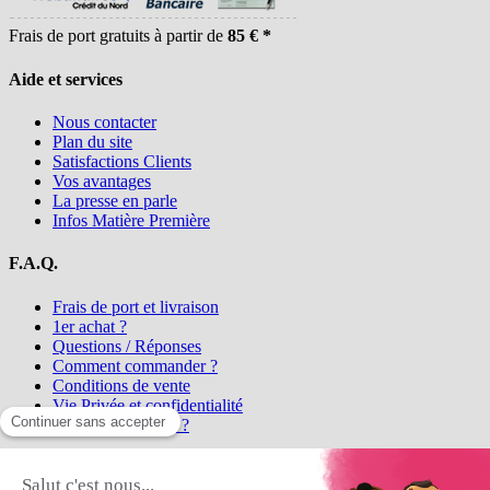
Frais de port gratuits à partir de
85 € *
Aide et services
Nous contacter
Plan du site
Satisfactions Clients
Vos avantages
La presse en parle
Infos Matière Première
F.A.Q.
Frais de port et livraison
1er achat ?
Questions / Réponses
Comment commander ?
Conditions de vente
Vie Privée et confidentialité
Qui sommes-nous ?
Matière Première