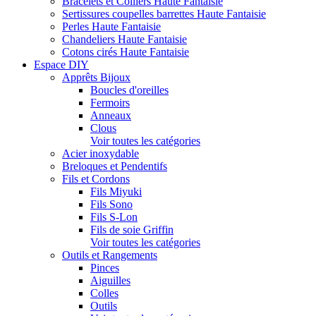
Bracelets et Colliers Haute Fantaisie
Sertissures coupelles barrettes Haute Fantaisie
Perles Haute Fantaisie
Chandeliers Haute Fantaisie
Cotons cirés Haute Fantaisie
Espace DIY
Apprêts Bijoux
Boucles d'oreilles
Fermoirs
Anneaux
Clous
Voir toutes les catégories
Acier inoxydable
Breloques et Pendentifs
Fils et Cordons
Fils Miyuki
Fils Sono
Fils S-Lon
Fils de soie Griffin
Voir toutes les catégories
Outils et Rangements
Pinces
Aiguilles
Colles
Outils