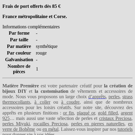
Frais de port offerts dès 85
€
France métropolitaine et Corse.
Informations complémentaires
Par forme
-
Par taille
-
Par matière
synthétique
Par couleur
rouge
Galvanisation
-
Nombre de
1
pièces
Matière Première
est votre partenaire créatif pour
la création de
bijoux DIY
et
la customisation
de vêtements et accessoires de
mode. Nous vous proposons un large choix
d’apprêts
,
perles
,
strass
thermocollants
,
à coller
ou
à coudre
, ainsi que de nombreux
accessoires pour les loisirs créatifs. Sur notre site, découvrez des
apprêts en plusieurs finitions :
or fin
,
plaqué or
,
gold filled
,
argent
925
… mais aussi une vaste sélection de perles et
cristaux Preciosa
,
perles Miyuki
,
rocailles Preciosa
,
perles en pierres naturelles
,
en
verre de Bohême
ou
en métal
. Laissez-vous inspirer par nos
tutoriels
pour donner vie à vos idées.