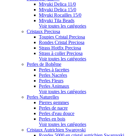
Miyuki Delica 11/0
Miyuki Delica 15/0
Miyuki Rocailles 15/0
Miyuki Tila Beads
Voir toutes les catégories
Cristaux Preciosa
Toupies Cristal Preciosa
Rondes Cristal Preciosa
Strass Hotfix Preciosa
Strass à coller Preciosa
Voir toutes les catégories
Perles de Bohême
Perles à facettes
Perles Nacrées
Perles Fleurs
Perles Animaux
Voir toutes les catégories
Perles Naturelles
Pierres gemmes
Perles de nacre
Perles d'eau douce
Perles en bois
Voir toutes les catégories
Cristaux Autrichien Swarovski
Rondes 5000 en cristal autrichien Swarovski