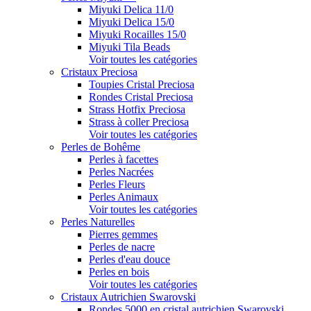
Miyuki Delica 11/0
Miyuki Delica 15/0
Miyuki Rocailles 15/0
Miyuki Tila Beads
Voir toutes les catégories
Cristaux Preciosa
Toupies Cristal Preciosa
Rondes Cristal Preciosa
Strass Hotfix Preciosa
Strass à coller Preciosa
Voir toutes les catégories
Perles de Bohême
Perles à facettes
Perles Nacrées
Perles Fleurs
Perles Animaux
Voir toutes les catégories
Perles Naturelles
Pierres gemmes
Perles de nacre
Perles d'eau douce
Perles en bois
Voir toutes les catégories
Cristaux Autrichien Swarovski
Rondes 5000 en cristal autrichien Swarovski