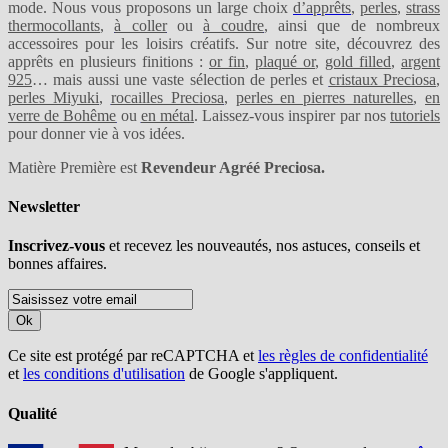
mode. Nous vous proposons un large choix
d’apprêts
,
perles
,
strass
thermocollants
,
à coller
ou
à coudre
, ainsi que de nombreux
accessoires pour les loisirs créatifs. Sur notre site, découvrez des
apprêts en plusieurs finitions :
or fin
,
plaqué or
,
gold filled
,
argent
925
… mais aussi une vaste sélection de perles et
cristaux Preciosa
,
perles Miyuki
,
rocailles Preciosa
,
perles en pierres naturelles
,
en
verre de Bohême
ou
en métal
. Laissez-vous inspirer par nos
tutoriels
pour donner vie à vos idées.
Matière Première est
Revendeur Agréé Preciosa.
Newsletter
Inscrivez-vous
et recevez les nouveautés, nos astuces, conseils et
bonnes affaires.
Ok
Ce site est protégé par reCAPTCHA et
les règles de confidentialité
et
les conditions d'utilisation
de Google s'appliquent.
Qualité