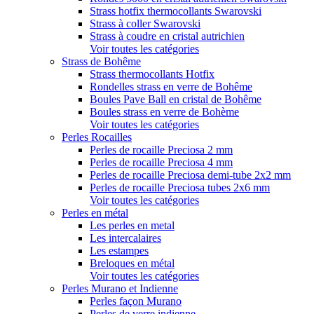
Strass hotfix thermocollants Swarovski
Strass à coller Swarovski
Strass à coudre en cristal autrichien
Voir toutes les catégories
Strass de Bohême
Strass thermocollants Hotfix
Rondelles strass en verre de Bohême
Boules Pave Ball en cristal de Bohême
Boules strass en verre de Bohème
Voir toutes les catégories
Perles Rocailles
Perles de rocaille Preciosa 2 mm
Perles de rocaille Preciosa 4 mm
Perles de rocaille Preciosa demi-tube 2x2 mm
Perles de rocaille Preciosa tubes 2x6 mm
Voir toutes les catégories
Perles en métal
Les perles en metal
Les intercalaires
Les estampes
Breloques en métal
Voir toutes les catégories
Perles Murano et Indienne
Perles façon Murano
Perles de verre indienne