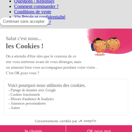
Questions / Réponses
Comment commander ?
Conditions de vente
Vie Privée et confidentialité
Qui sommes-nous ?
Matière Première
la référence en perles et bijoux
fantaisie, vous propose l'achat de
perles en ligne, telles que les perles
et cristaux et strass en cristal Preciosa, les perles Miyuki perles et
apprêts en Argent 925, Gold Filled, perles de rocaille Preciosa
Matière Première
est un
Revendeur Agréé Preciosa
N° déclaration CNIL : 1242012v0 - Copyright © 2026 Matière
Première
Veuillez patienter...
Continuer vos achats
Voir le panier
Continuer vos achats
or
Voir le panier