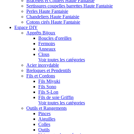
Bracelets et Colliers Haute Fantaisie
Sertissures coupelles barrettes Haute Fantaisie
Perles Haute Fantaisie
Chandeliers Haute Fantaisie
Cotons cirés Haute Fantaisie
Espace DIY
Apprêts Bijoux
Boucles d'oreilles
Fermoirs
Anneaux
Clous
Voir toutes les catégories
Acier inoxydable
Breloques et Pendentifs
Fils et Cordons
Fils Miyuki
Fils Sono
Fils S-Lon
Fils de soie Griffin
Voir toutes les catégories
Outils et Rangements
Pinces
Aiguilles
Colles
Outils