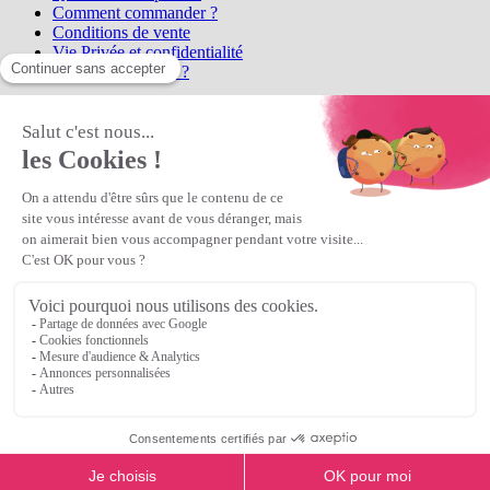
Comment commander ?
Conditions de vente
Vie Privée et confidentialité
Qui sommes-nous ?
Matière Première
la référence en perles et bijoux
fantaisie, vous propose l'achat de
perles en ligne, telles que les perles
et cristaux et strass en cristal Preciosa, les perles Miyuki perles et
apprêts en Argent 925, Gold Filled, perles de rocaille Preciosa
Matière Première
est un
Revendeur Agréé Preciosa
N° déclaration CNIL : 1242012v0 - Copyright © 2026 Matière
Première
Veuillez patienter...
Continuer vos achats
Voir le panier
Continuer vos achats
or
Voir le panier