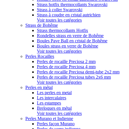
Strass hotfix thermocollants Swarovski
Strass à coller Swarovski
Strass à coudre en cristal autrichien
Voir toutes les catégories
Strass de Bohême
Strass thermocollants Hotfix
Rondelles strass en verre de Bohême
Boules Pave Ball en cristal de Bohême
Boules strass en verre de Bohème
Voir toutes les catégories
Perles Rocailles
Perles de rocaille Preciosa 2 mm
Perles de rocaille Preciosa 4 mm
Perles de rocaille Preciosa demi-tube 2x2 mm
Perles de rocaille Preciosa tubes 2x6 mm
Voir toutes les catégories
Perles en métal
Les perles en metal
Les intercalaires
Les estampes
Breloques en métal
Voir toutes les catégories
Perles Murano et Indienne
Perles façon Murano
Perles de verre indienne