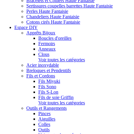
Bracelets et Colliers Haute Fantaisie
Sertissures coupelles barrettes Haute Fantaisie
Perles Haute Fantaisie
Chandeliers Haute Fantaisie
Cotons cirés Haute Fantaisie
Espace DIY
Apprêts Bijoux
Boucles d'oreilles
Fermoirs
Anneaux
Clous
Voir toutes les catégories
Acier inoxydable
Breloques et Pendentifs
Fils et Cordons
Fils Miyuki
Fils Sono
Fils S-Lon
Fils de soie Griffin
Voir toutes les catégories
Outils et Rangements
Pinces
Aiguilles
Colles
Outils