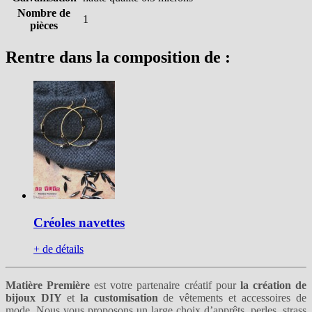
Nombre de
1
pièces
Rentre dans la composition de :
Créoles navettes
+ de détails
Matière Première
est votre partenaire créatif pour
la création de
bijoux DIY
et
la customisation
de vêtements et accessoires de
mode. Nous vous proposons un large choix
d’apprêts
,
perles
,
strass