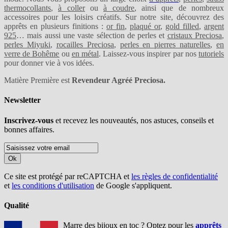
thermocollants
,
à coller
ou
à coudre
, ainsi que de nombreux
accessoires pour les loisirs créatifs. Sur notre site, découvrez des
apprêts en plusieurs finitions :
or fin
,
plaqué or
,
gold filled
,
argent
925
… mais aussi une vaste sélection de perles et
cristaux Preciosa
,
perles Miyuki
,
rocailles Preciosa
,
perles en pierres naturelles
,
en
verre de Bohême
ou
en métal
. Laissez-vous inspirer par nos
tutoriels
pour donner vie à vos idées.
Matière Première est
Revendeur Agréé Preciosa.
Newsletter
Inscrivez-vous
et recevez les nouveautés, nos astuces, conseils et
bonnes affaires.
Ok
Ce site est protégé par reCAPTCHA et
les règles de confidentialité
et
les conditions d'utilisation
de Google s'appliquent.
Qualité
Marre des bijoux en toc ? Optez pour les
apprêts