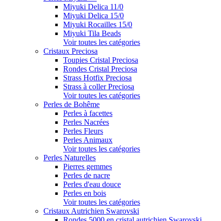
Miyuki Delica 11/0
Miyuki Delica 15/0
Miyuki Rocailles 15/0
Miyuki Tila Beads
Voir toutes les catégories
Cristaux Preciosa
Toupies Cristal Preciosa
Rondes Cristal Preciosa
Strass Hotfix Preciosa
Strass à coller Preciosa
Voir toutes les catégories
Perles de Bohême
Perles à facettes
Perles Nacrées
Perles Fleurs
Perles Animaux
Voir toutes les catégories
Perles Naturelles
Pierres gemmes
Perles de nacre
Perles d'eau douce
Perles en bois
Voir toutes les catégories
Cristaux Autrichien Swarovski
Rondes 5000 en cristal autrichien Swarovski