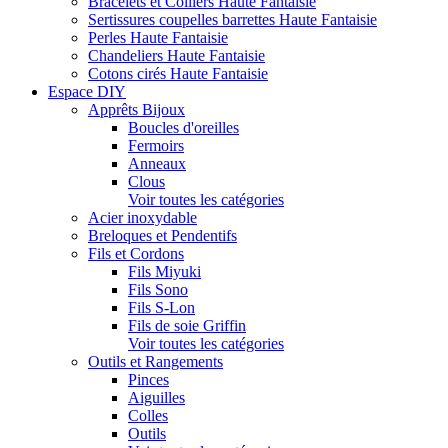
Bracelets et Colliers Haute Fantaisie
Sertissures coupelles barrettes Haute Fantaisie
Perles Haute Fantaisie
Chandeliers Haute Fantaisie
Cotons cirés Haute Fantaisie
Espace DIY
Apprêts Bijoux
Boucles d'oreilles
Fermoirs
Anneaux
Clous
Voir toutes les catégories
Acier inoxydable
Breloques et Pendentifs
Fils et Cordons
Fils Miyuki
Fils Sono
Fils S-Lon
Fils de soie Griffin
Voir toutes les catégories
Outils et Rangements
Pinces
Aiguilles
Colles
Outils