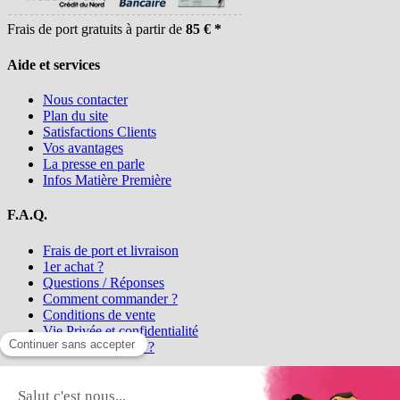
Frais de port gratuits à partir de
85 € *
Aide et services
Nous contacter
Plan du site
Satisfactions Clients
Vos avantages
La presse en parle
Infos Matière Première
F.A.Q.
Frais de port et livraison
1er achat ?
Questions / Réponses
Comment commander ?
Conditions de vente
Vie Privée et confidentialité
Qui sommes-nous ?
Matière Première