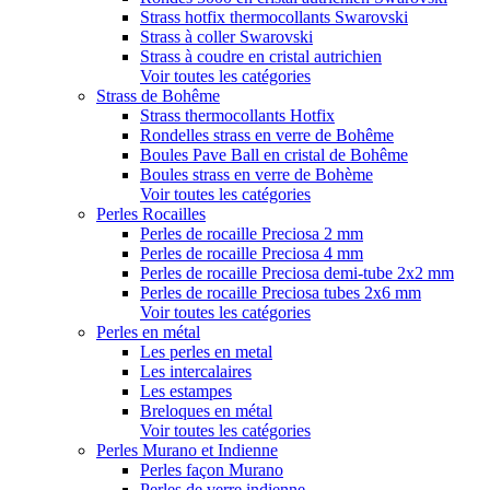
Strass hotfix thermocollants Swarovski
Strass à coller Swarovski
Strass à coudre en cristal autrichien
Voir toutes les catégories
Strass de Bohême
Strass thermocollants Hotfix
Rondelles strass en verre de Bohême
Boules Pave Ball en cristal de Bohême
Boules strass en verre de Bohème
Voir toutes les catégories
Perles Rocailles
Perles de rocaille Preciosa 2 mm
Perles de rocaille Preciosa 4 mm
Perles de rocaille Preciosa demi-tube 2x2 mm
Perles de rocaille Preciosa tubes 2x6 mm
Voir toutes les catégories
Perles en métal
Les perles en metal
Les intercalaires
Les estampes
Breloques en métal
Voir toutes les catégories
Perles Murano et Indienne
Perles façon Murano
Perles de verre indienne