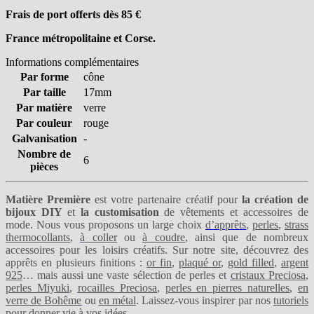
Frais de port offerts dès 85
€
France métropolitaine et Corse.
Informations complémentaires
Par forme
cône
Par taille
17mm
Par matière
verre
Par couleur
rouge
Galvanisation
-
Nombre de
6
pièces
Matière Première
est votre partenaire créatif pour
la création de
bijoux DIY
et
la customisation
de vêtements et accessoires de
mode. Nous vous proposons un large choix
d’apprêts
,
perles
,
strass
thermocollants
,
à coller
ou
à coudre
, ainsi que de nombreux
accessoires pour les loisirs créatifs. Sur notre site, découvrez des
apprêts en plusieurs finitions :
or fin
,
plaqué or
,
gold filled
,
argent
925
… mais aussi une vaste sélection de perles et
cristaux Preciosa
,
perles Miyuki
,
rocailles Preciosa
,
perles en pierres naturelles
,
en
verre de Bohême
ou
en métal
. Laissez-vous inspirer par nos
tutoriels
pour donner vie à vos idées.