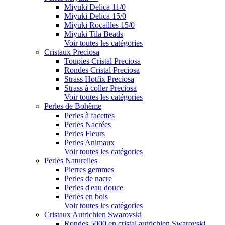
Miyuki Delica 11/0
Miyuki Delica 15/0
Miyuki Rocailles 15/0
Miyuki Tila Beads
Voir toutes les catégories
Cristaux Preciosa
Toupies Cristal Preciosa
Rondes Cristal Preciosa
Strass Hotfix Preciosa
Strass à coller Preciosa
Voir toutes les catégories
Perles de Bohême
Perles à facettes
Perles Nacrées
Perles Fleurs
Perles Animaux
Voir toutes les catégories
Perles Naturelles
Pierres gemmes
Perles de nacre
Perles d'eau douce
Perles en bois
Voir toutes les catégories
Cristaux Autrichien Swarovski
Rondes 5000 en cristal autrichien Swarovski