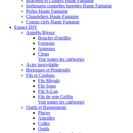
Bracelets et Colliers Haute Fantaisie
Sertissures coupelles barrettes Haute Fantaisie
Perles Haute Fantaisie
Chandeliers Haute Fantaisie
Cotons cirés Haute Fantaisie
Espace DIY
Apprêts Bijoux
Boucles d'oreilles
Fermoirs
Anneaux
Clous
Voir toutes les catégories
Acier inoxydable
Breloques et Pendentifs
Fils et Cordons
Fils Miyuki
Fils Sono
Fils S-Lon
Fils de soie Griffin
Voir toutes les catégories
Outils et Rangements
Pinces
Aiguilles
Colles
Outils