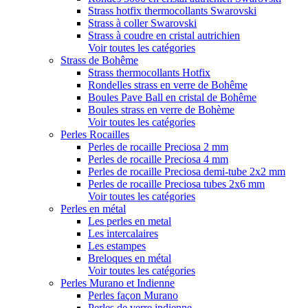
Strass hotfix thermocollants Swarovski
Strass à coller Swarovski
Strass à coudre en cristal autrichien
Voir toutes les catégories
Strass de Bohême
Strass thermocollants Hotfix
Rondelles strass en verre de Bohême
Boules Pave Ball en cristal de Bohême
Boules strass en verre de Bohème
Voir toutes les catégories
Perles Rocailles
Perles de rocaille Preciosa 2 mm
Perles de rocaille Preciosa 4 mm
Perles de rocaille Preciosa demi-tube 2x2 mm
Perles de rocaille Preciosa tubes 2x6 mm
Voir toutes les catégories
Perles en métal
Les perles en metal
Les intercalaires
Les estampes
Breloques en métal
Voir toutes les catégories
Perles Murano et Indienne
Perles façon Murano
Perles de verre indienne