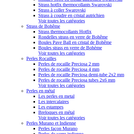
Strass hotfix thermocollants Swarovski
Strass à coller Swarovski
Strass à coudre en cristal autrichien
Voir toutes les catégories
Strass de Bohême
Strass thermocollants Hotfix
Rondelles strass en verre de Bohême
Boules Pave Ball en cristal de Bohême
Boules strass en verre de Bohème
Voir toutes les catégories
Perles Rocailles
Perles de rocaille Preciosa 2 mm
Perles de rocaille Preciosa 4 mm
Perles de rocaille Preciosa demi-tube 2x2 mm
Perles de rocaille Preciosa tubes 2x6 mm
Voir toutes les catégories
Perles en métal
Les perles en metal
Les intercalaires
Les estampes
Breloques en métal
Voir toutes les catégories
Perles Murano et Indienne
Perles façon Murano
Perles de verre indienne