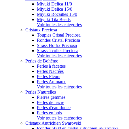
Miyuki Delica 11/0
Miyuki Delica 15/0
Miyuki Rocailles 15/0
Miyuki Tila Beads
Voir toutes les catégories
Cristaux Preciosa
Toupies Cristal Preciosa
Rondes Cristal Preciosa
Strass Hotfix Preciosa
Strass à coller Preciosa
Voir toutes les catégories
Perles de Bohême
Perles à facettes
Perles Nacrées
Perles Fleurs
Perles Animaux
Voir toutes les catégories
Perles Naturelles
Pierres gemmes
Perles de nacre
Perles d'eau douce
Perles en bois
Voir toutes les catégories
Cristaux Autrichien Swarovski
Rondes 5000 en cristal autrichien Swarovski