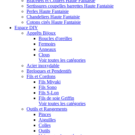
Bracelets et Colliers Haute Fantaisie
Sertissures coupelles barrettes Haute Fantaisie
Perles Haute Fantaisie
Chandeliers Haute Fantaisie
Cotons cirés Haute Fantaisie
Espace DIY
Apprêts Bijoux
Boucles d'oreilles
Fermoirs
Anneaux
Clous
Voir toutes les catégories
Acier inoxydable
Breloques et Pendentifs
Fils et Cordons
Fils Miyuki
Fils Sono
Fils S-Lon
Fils de soie Griffin
Voir toutes les catégories
Outils et Rangements
Pinces
Aiguilles
Colles
Outils