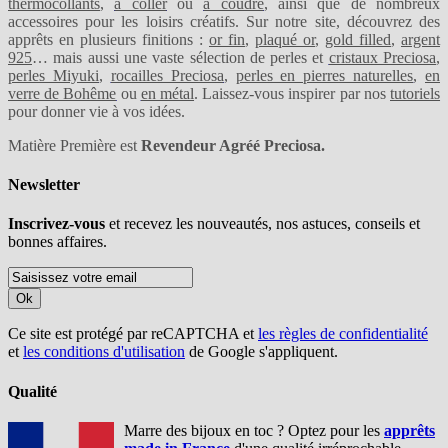
thermocollants
,
à coller
ou
à coudre
, ainsi que de nombreux
accessoires pour les loisirs créatifs. Sur notre site, découvrez des
apprêts en plusieurs finitions :
or fin
,
plaqué or
,
gold filled
,
argent
925
… mais aussi une vaste sélection de perles et
cristaux Preciosa
,
perles Miyuki
,
rocailles Preciosa
,
perles en pierres naturelles
,
en
verre de Bohême
ou
en métal
. Laissez-vous inspirer par nos
tutoriels
pour donner vie à vos idées.
Matière Première est
Revendeur Agréé Preciosa.
Newsletter
Inscrivez-vous
et recevez les nouveautés, nos astuces, conseils et
bonnes affaires.
Ok
Ce site est protégé par reCAPTCHA et
les règles de confidentialité
et
les conditions d'utilisation
de Google s'appliquent.
Qualité
Marre des bijoux en toc ? Optez pour les
apprêts