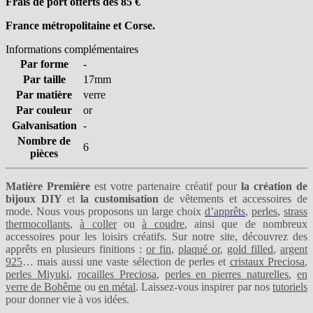
Frais de port offerts dès 85
€
France métropolitaine et Corse.
Informations complémentaires
Par forme
-
Par taille
17mm
Par matière
verre
Par couleur
or
Galvanisation
-
Nombre de
6
pièces
Matière Première
est votre partenaire créatif pour
la création de
bijoux DIY
et
la customisation
de vêtements et accessoires de
mode. Nous vous proposons un large choix
d’apprêts
,
perles
,
strass
thermocollants
,
à coller
ou
à coudre
, ainsi que de nombreux
accessoires pour les loisirs créatifs. Sur notre site, découvrez des
apprêts en plusieurs finitions :
or fin
,
plaqué or
,
gold filled
,
argent
925
… mais aussi une vaste sélection de perles et
cristaux Preciosa
,
perles Miyuki
,
rocailles Preciosa
,
perles en pierres naturelles
,
en
verre de Bohême
ou
en métal
. Laissez-vous inspirer par nos
tutoriels
pour donner vie à vos idées.