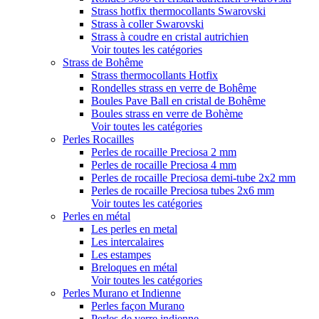
Strass hotfix thermocollants Swarovski
Strass à coller Swarovski
Strass à coudre en cristal autrichien
Voir toutes les catégories
Strass de Bohême
Strass thermocollants Hotfix
Rondelles strass en verre de Bohême
Boules Pave Ball en cristal de Bohême
Boules strass en verre de Bohème
Voir toutes les catégories
Perles Rocailles
Perles de rocaille Preciosa 2 mm
Perles de rocaille Preciosa 4 mm
Perles de rocaille Preciosa demi-tube 2x2 mm
Perles de rocaille Preciosa tubes 2x6 mm
Voir toutes les catégories
Perles en métal
Les perles en metal
Les intercalaires
Les estampes
Breloques en métal
Voir toutes les catégories
Perles Murano et Indienne
Perles façon Murano
Perles de verre indienne