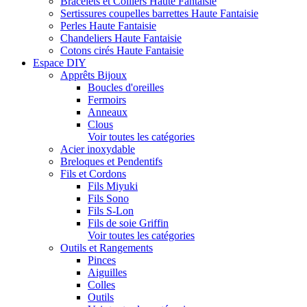
Bracelets et Colliers Haute Fantaisie
Sertissures coupelles barrettes Haute Fantaisie
Perles Haute Fantaisie
Chandeliers Haute Fantaisie
Cotons cirés Haute Fantaisie
Espace DIY
Apprêts Bijoux
Boucles d'oreilles
Fermoirs
Anneaux
Clous
Voir toutes les catégories
Acier inoxydable
Breloques et Pendentifs
Fils et Cordons
Fils Miyuki
Fils Sono
Fils S-Lon
Fils de soie Griffin
Voir toutes les catégories
Outils et Rangements
Pinces
Aiguilles
Colles
Outils