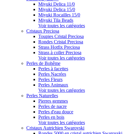
Miyuki Delica 11/0
Miyuki Delica 15/0
Miyuki Rocailles 15/0
Miyuki Tila Beads
Voir toutes les catégories
Cristaux Preciosa
Toupies Cristal Preciosa
Rondes Cristal Preciosa
Strass Hotfix Preciosa
Strass à coller Preciosa
Voir toutes les catégories
Perles de Bohême
Perles à facettes
Perles Nacrées
Perles Fleurs
Perles Animaux
Voir toutes les catégories
Perles Naturelles
Pierres gemmes
Perles de nacre
Perles d'eau douce
Perles en bois
Voir toutes les catégories
Cristaux Autrichien Swarovski
Rondes 5000 en cristal autrichien Swarovski