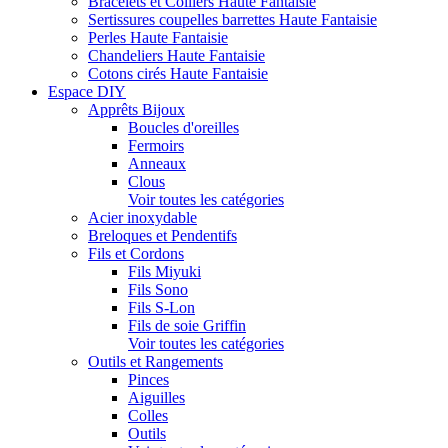
Bracelets et Colliers Haute Fantaisie
Sertissures coupelles barrettes Haute Fantaisie
Perles Haute Fantaisie
Chandeliers Haute Fantaisie
Cotons cirés Haute Fantaisie
Espace DIY
Apprêts Bijoux
Boucles d'oreilles
Fermoirs
Anneaux
Clous
Voir toutes les catégories
Acier inoxydable
Breloques et Pendentifs
Fils et Cordons
Fils Miyuki
Fils Sono
Fils S-Lon
Fils de soie Griffin
Voir toutes les catégories
Outils et Rangements
Pinces
Aiguilles
Colles
Outils