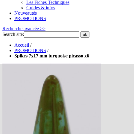
Les Fiches Techniques
Guides & infos
Nouveautés
PROMOTIONS
Recherche avancée >>
Search site:
ok
Accueil
/
PROMOTIONS
/
Spikes 7x17 mm turquoise picasso x6