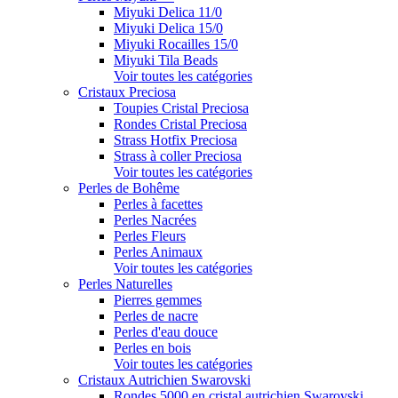
Miyuki Delica 11/0
Miyuki Delica 15/0
Miyuki Rocailles 15/0
Miyuki Tila Beads
Voir toutes les catégories
Cristaux Preciosa
Toupies Cristal Preciosa
Rondes Cristal Preciosa
Strass Hotfix Preciosa
Strass à coller Preciosa
Voir toutes les catégories
Perles de Bohême
Perles à facettes
Perles Nacrées
Perles Fleurs
Perles Animaux
Voir toutes les catégories
Perles Naturelles
Pierres gemmes
Perles de nacre
Perles d'eau douce
Perles en bois
Voir toutes les catégories
Cristaux Autrichien Swarovski
Rondes 5000 en cristal autrichien Swarovski