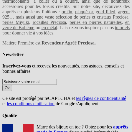
thermocollants
,
à coller
ou
à coudre
, ainsi que de nombreux
accessoires pour les loisirs créatifs. Sur notre site, découvrez des
apprêts en plusieurs finitions :
or fin
,
plaqué or
,
gold filled
,
argent
925
… mais aussi une vaste sélection de perles et
cristaux Preciosa
,
perles Miyuki
,
rocailles Preciosa
,
perles en pierres naturelles
,
en
verre de Bohême
ou
en métal
. Laissez-vous inspirer par nos
tutoriels
pour donner vie à vos idées.
Matière Première est
Revendeur Agréé Preciosa.
Newsletter
Inscrivez-vous
et recevez les nouveautés, nos astuces, conseils et
bonnes affaires.
Ok
Ce site est protégé par reCAPTCHA et
les règles de confidentialité
et
les conditions d'utilisation
de Google s'appliquent.
Qualité
Marre des bijoux en toc ? Optez pour les
apprêts