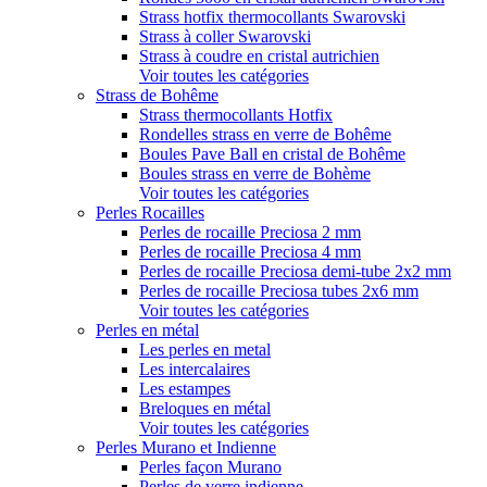
Strass hotfix thermocollants Swarovski
Strass à coller Swarovski
Strass à coudre en cristal autrichien
Voir toutes les catégories
Strass de Bohême
Strass thermocollants Hotfix
Rondelles strass en verre de Bohême
Boules Pave Ball en cristal de Bohême
Boules strass en verre de Bohème
Voir toutes les catégories
Perles Rocailles
Perles de rocaille Preciosa 2 mm
Perles de rocaille Preciosa 4 mm
Perles de rocaille Preciosa demi-tube 2x2 mm
Perles de rocaille Preciosa tubes 2x6 mm
Voir toutes les catégories
Perles en métal
Les perles en metal
Les intercalaires
Les estampes
Breloques en métal
Voir toutes les catégories
Perles Murano et Indienne
Perles façon Murano
Perles de verre indienne