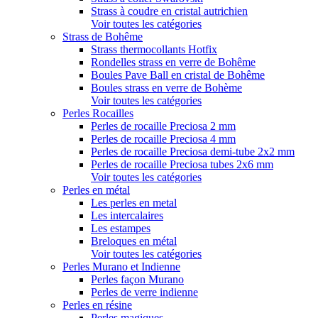
Strass à coudre en cristal autrichien
Voir toutes les catégories
Strass de Bohême
Strass thermocollants Hotfix
Rondelles strass en verre de Bohême
Boules Pave Ball en cristal de Bohême
Boules strass en verre de Bohème
Voir toutes les catégories
Perles Rocailles
Perles de rocaille Preciosa 2 mm
Perles de rocaille Preciosa 4 mm
Perles de rocaille Preciosa demi-tube 2x2 mm
Perles de rocaille Preciosa tubes 2x6 mm
Voir toutes les catégories
Perles en métal
Les perles en metal
Les intercalaires
Les estampes
Breloques en métal
Voir toutes les catégories
Perles Murano et Indienne
Perles façon Murano
Perles de verre indienne
Perles en résine
Perles magiques