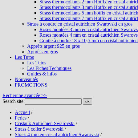
Strass thermocollants 2 mm Hotfix en cristal autri
Strass thermocollants 3 mm Hotfix en cristal autri
Strass thermocollants 5 mm hotfix en cristal autri
Strass thermocollants 7 mm Hotfix en cristal autri
Strass à coudre en cristal autrichien Swarovski en gros
Roses montées 3 mm en cristal autrichien Swarovs
Roses montées 4 mm en cristal autrichien Swarovs
Goutte à coudre 18 x 10,5 mm en cristal autrichie
Apprêts argent 925 en gros
Apprêts en gros
Les Tutos
Les Tutos
Les Fiches Techniques
Guides & infos
Nouveautés
PROMOTIONS
Recherche avancée >>
Search site:
ok
Accueil
/
Perles
/
Cristaux Autrichien Swarovski
/
Strass à coller Swarovski
/
Strass 4 mm en cristal autrichien Swarovski
/