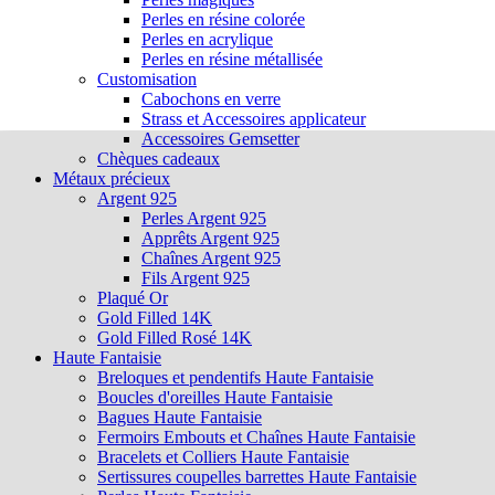
Perles en résine colorée
Perles en acrylique
Perles en résine métallisée
Customisation
Cabochons en verre
Strass et Accessoires applicateur
Accessoires Gemsetter
Chèques cadeaux
Métaux précieux
Argent 925
Perles Argent 925
Apprêts Argent 925
Chaînes Argent 925
Fils Argent 925
Plaqué Or
Gold Filled 14K
Gold Filled Rosé 14K
Haute Fantaisie
Breloques et pendentifs Haute Fantaisie
Boucles d'oreilles Haute Fantaisie
Bagues Haute Fantaisie
Fermoirs Embouts et Chaînes Haute Fantaisie
Bracelets et Colliers Haute Fantaisie
Sertissures coupelles barrettes Haute Fantaisie