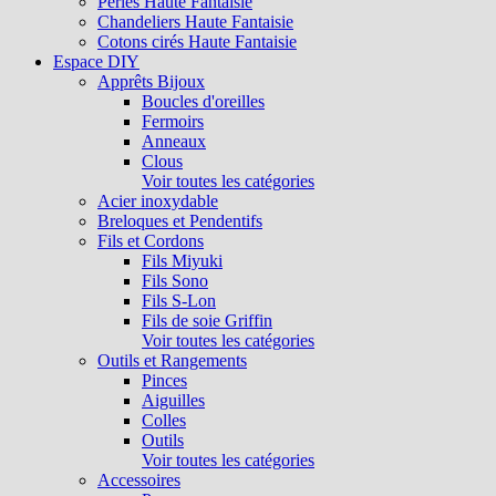
Perles Haute Fantaisie
Chandeliers Haute Fantaisie
Cotons cirés Haute Fantaisie
Espace DIY
Apprêts Bijoux
Boucles d'oreilles
Fermoirs
Anneaux
Clous
Voir toutes les catégories
Acier inoxydable
Breloques et Pendentifs
Fils et Cordons
Fils Miyuki
Fils Sono
Fils S-Lon
Fils de soie Griffin
Voir toutes les catégories
Outils et Rangements
Pinces
Aiguilles
Colles
Outils
Voir toutes les catégories
Accessoires