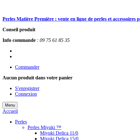
Perles Matière Première : vente en ligne de perles et accessoires 
Conseil produit
Info commande
: 09 75 61 85 35
Commander
Aucun produit
dans votre panier
S'enregistrer
Connexion
Menu
Accueil
Perles
Perles Miyuki ™
Miyuki Delica 11/0
Miyuki Delica 15/0