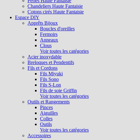
Perles Haute Fantaisie
Chandeliers Haute Fantaisie
Cotons cirés Haute Fantaisie
Espace DIY
Apprêts Bijoux
Boucles d'oreilles
Fermoirs
Anneaux
Clous
Voir toutes les catégories
Acier inoxydable
Breloques et Pendentifs
Fils et Cordons
Fils Miyuki
Fils Sono
Fils S-Lon
Fils de soie Griffin
Voir toutes les catégories
Outils et Rangements
Pinces
Aiguilles
Colles
Outils
Voir toutes les catégories
Accessoires