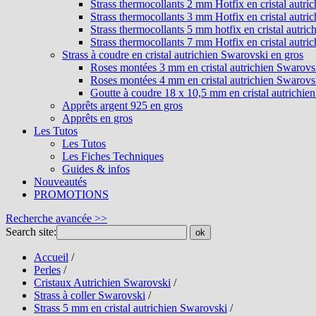
Strass thermocollants 2 mm Hotfix en cristal autri
Strass thermocollants 3 mm Hotfix en cristal autri
Strass thermocollants 5 mm hotfix en cristal autri
Strass thermocollants 7 mm Hotfix en cristal autri
Strass à coudre en cristal autrichien Swarovski en gros
Roses montées 3 mm en cristal autrichien Swarovs
Roses montées 4 mm en cristal autrichien Swarovs
Goutte à coudre 18 x 10,5 mm en cristal autrichie
Apprêts argent 925 en gros
Apprêts en gros
Les Tutos
Les Tutos
Les Fiches Techniques
Guides & infos
Nouveautés
PROMOTIONS
Recherche avancée >>
Search site:
ok
Accueil
/
Perles
/
Cristaux Autrichien Swarovski
/
Strass à coller Swarovski
/
Strass 5 mm en cristal autrichien Swarovski
/