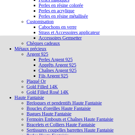
Perles en résine colorée
Perles en acrylique
Perles en résine métallisée
Customisation
Cabochons en verre
Strass et Accessoires applicateur
Accessoires Gemsetter
Chèques cadeaux
Métaux précieux
Argent 925
Perles Argent 925
Apprêts Argent 925
Chaînes Argent 925
Fils Argent 925
Plaqué Or
Gold Filled 14K
Gold Filled Rosé 14K
Haute Fantaisie
Breloques et pendentifs Haute Fantaisie
Boucles d'oreilles Haute Fantaisie
Bagues Haute Fantaisie
Fermoirs Embouts et Chaînes Haute Fantaisie
Bracelets et Colliers Haute Fantaisie
Sertissures coupelles barrettes Haute Fantaisie