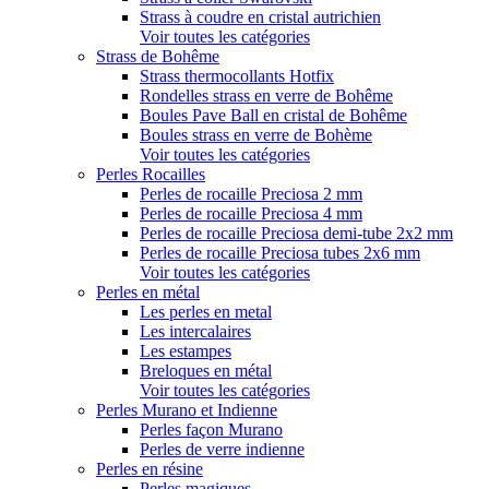
Strass à coudre en cristal autrichien
Voir toutes les catégories
Strass de Bohême
Strass thermocollants Hotfix
Rondelles strass en verre de Bohême
Boules Pave Ball en cristal de Bohême
Boules strass en verre de Bohème
Voir toutes les catégories
Perles Rocailles
Perles de rocaille Preciosa 2 mm
Perles de rocaille Preciosa 4 mm
Perles de rocaille Preciosa demi-tube 2x2 mm
Perles de rocaille Preciosa tubes 2x6 mm
Voir toutes les catégories
Perles en métal
Les perles en metal
Les intercalaires
Les estampes
Breloques en métal
Voir toutes les catégories
Perles Murano et Indienne
Perles façon Murano
Perles de verre indienne
Perles en résine
Perles magiques