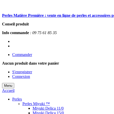
Perles Matière Première : vente en ligne de perles et accessoires 
Conseil produit
Info commande
: 09 75 61 85 35
Commander
Aucun produit
dans votre panier
S'enregistrer
Connexion
Menu
Accueil
Perles
Perles Miyuki ™
Miyuki Delica 11/0
Miyuki Delica 15/0