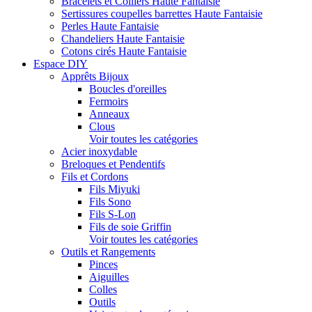
Bracelets et Colliers Haute Fantaisie
Sertissures coupelles barrettes Haute Fantaisie
Perles Haute Fantaisie
Chandeliers Haute Fantaisie
Cotons cirés Haute Fantaisie
Espace DIY
Apprêts Bijoux
Boucles d'oreilles
Fermoirs
Anneaux
Clous
Voir toutes les catégories
Acier inoxydable
Breloques et Pendentifs
Fils et Cordons
Fils Miyuki
Fils Sono
Fils S-Lon
Fils de soie Griffin
Voir toutes les catégories
Outils et Rangements
Pinces
Aiguilles
Colles
Outils