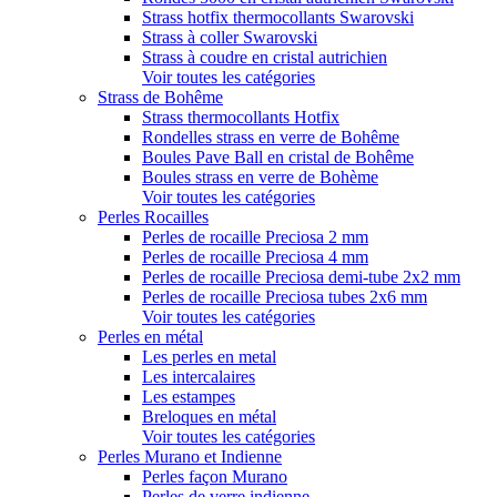
Strass hotfix thermocollants Swarovski
Strass à coller Swarovski
Strass à coudre en cristal autrichien
Voir toutes les catégories
Strass de Bohême
Strass thermocollants Hotfix
Rondelles strass en verre de Bohême
Boules Pave Ball en cristal de Bohême
Boules strass en verre de Bohème
Voir toutes les catégories
Perles Rocailles
Perles de rocaille Preciosa 2 mm
Perles de rocaille Preciosa 4 mm
Perles de rocaille Preciosa demi-tube 2x2 mm
Perles de rocaille Preciosa tubes 2x6 mm
Voir toutes les catégories
Perles en métal
Les perles en metal
Les intercalaires
Les estampes
Breloques en métal
Voir toutes les catégories
Perles Murano et Indienne
Perles façon Murano
Perles de verre indienne