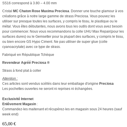
SS16 correspond à 3.80 – 4.00 mm
Cristal
MC Chaton Rose Maxima Preciosa
. Donner une touche glamour à vos
créations grâce à notre large gamme de strass Preciosa. Vous pouvez les
utiliser sur presque toutes les surfaces, y compris le tissu, le plastique ou le
métal. Vous êtes débutantes, nous avons tous les outils dont vous avez besoin
pour commencer. Nous vous recommandons la colle UHU Max Repair(pour les
surfaces dures) ou le Gemsetter pour la plupart des surfaces, y compris le tissu,
ou bien encore GS Hypo Ciment. Ne pas utiliser de super glue (colle
cyanoacrylate) avec ce type de strass.
Fabriqué en République Tchèque
Revendeur Agréé Preciosa ®
Strass à fond plat à coller
Attention :
Ces articles sont vendus scéllés dans leur emballage d'origine
Preciosa
Les pochettes ouvertes ne seront ni reprises ni échangées.
Exclusivité Internet
Enlévement Magasin
:
Commandez-les maitenant et récupérez-les en magasin sous 24 heures (sauf
week end)
65,00 €