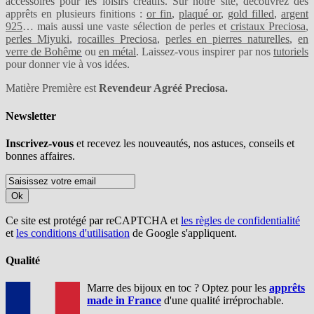
accessoires pour les loisirs créatifs. Sur notre site, découvrez des
apprêts en plusieurs finitions :
or fin
,
plaqué or
,
gold filled
,
argent
925
… mais aussi une vaste sélection de perles et
cristaux Preciosa
,
perles Miyuki
,
rocailles Preciosa
,
perles en pierres naturelles
,
en
verre de Bohême
ou
en métal
. Laissez-vous inspirer par nos
tutoriels
pour donner vie à vos idées.
Matière Première est
Revendeur Agréé Preciosa.
Newsletter
Inscrivez-vous
et recevez les nouveautés, nos astuces, conseils et
bonnes affaires.
Ok
Ce site est protégé par reCAPTCHA et
les règles de confidentialité
et
les conditions d'utilisation
de Google s'appliquent.
Qualité
Marre des bijoux en toc ? Optez pour les
apprêts
made in France
d'une qualité irréprochable.