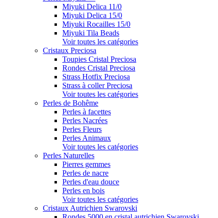
Miyuki Delica 11/0
Miyuki Delica 15/0
Miyuki Rocailles 15/0
Miyuki Tila Beads
Voir toutes les catégories
Cristaux Preciosa
Toupies Cristal Preciosa
Rondes Cristal Preciosa
Strass Hotfix Preciosa
Strass à coller Preciosa
Voir toutes les catégories
Perles de Bohême
Perles à facettes
Perles Nacrées
Perles Fleurs
Perles Animaux
Voir toutes les catégories
Perles Naturelles
Pierres gemmes
Perles de nacre
Perles d'eau douce
Perles en bois
Voir toutes les catégories
Cristaux Autrichien Swarovski
Rondes 5000 en cristal autrichien Swarovski