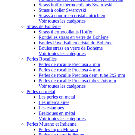
Strass hotfix thermocollants Swarovski
Strass à coller Swarovski
Strass à coudre en cristal autrichien
Voir toutes les catégories
Strass de Bohême
Strass thermocollants Hotfix
Rondelles strass en verre de Bohême
Boules Pave Ball en cristal de Bohême
Boules strass en verre de Bohème
Voir toutes les catégories
Perles Rocailles
Perles de rocaille Preciosa 2 mm
Perles de rocaille Preciosa 4 mm
Perles de rocaille Preciosa demi-tube 2x2 mm
Perles de rocaille Preciosa tubes 2x6 mm
Voir toutes les catégories
Perles en métal
Les perles en metal
Les intercalaires
Les estampes
Breloques en métal
Voir toutes les catégories
Perles Murano et Indienne
Perles façon Murano
Perles de verre indienne