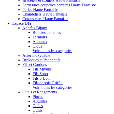
Bracelets et Colliers Haute Fantaisie
Sertissures coupelles barrettes Haute Fantaisie
Perles Haute Fantaisie
Chandeliers Haute Fantaisie
Cotons cirés Haute Fantaisie
Espace DIY
Apprêts Bijoux
Boucles d'oreilles
Fermoirs
Anneaux
Clous
Voir toutes les catégories
Acier inoxydable
Breloques et Pendentifs
Fils et Cordons
Fils Miyuki
Fils Sono
Fils S-Lon
Fils de soie Griffin
Voir toutes les catégories
Outils et Rangements
Pinces
Aiguilles
Colles
Outils