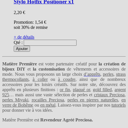
Stylo Hotfix Positioner x1
2,20 €
Promotion:
1,54 €
soit 30% de remise
+ de détails
Qté :
Ajouter
Matière Première
est votre partenaire créatif pour
la création de
bijoux DIY
et
la customisation
de vêtements et accessoires de
mode. Nous vous proposons un large choix
d’apprêts
,
perles
,
strass
thermocollants
,
à coller
ou
à coudre
, ainsi que de nombreux
accessoires pour les loisirs créatifs. Sur notre site, découvrez des
apprêts en plusieurs finitions :
or fin
,
plaqué or
,
gold filled
,
argent
925
… mais aussi une vaste sélection de perles et
cristaux Preciosa
,
perles Miyuki
,
rocailles Preciosa
,
perles en pierres naturelles
,
en
verre de Bohême
ou
en métal
. Laissez-vous inspirer par nos
tutoriels
pour donner vie à vos idées.
Matière Première est
Revendeur Agréé Preciosa.