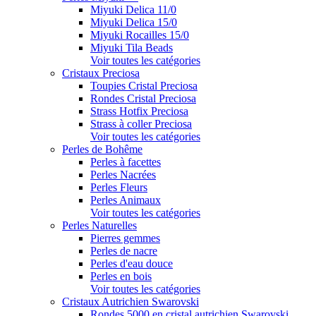
Miyuki Delica 11/0
Miyuki Delica 15/0
Miyuki Rocailles 15/0
Miyuki Tila Beads
Voir toutes les catégories
Cristaux Preciosa
Toupies Cristal Preciosa
Rondes Cristal Preciosa
Strass Hotfix Preciosa
Strass à coller Preciosa
Voir toutes les catégories
Perles de Bohême
Perles à facettes
Perles Nacrées
Perles Fleurs
Perles Animaux
Voir toutes les catégories
Perles Naturelles
Pierres gemmes
Perles de nacre
Perles d'eau douce
Perles en bois
Voir toutes les catégories
Cristaux Autrichien Swarovski
Rondes 5000 en cristal autrichien Swarovski