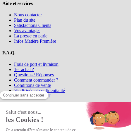
Aide et services
Nous contacter
Plan du site
Satisfactions Clients
Vos avantages
La presse en parle
Infos Matière Première
F.A.Q.
Frais de port et livraison
1er achat ?
Questions / Réponses
Comment commander ?
Conditions de vente
Vie Privée et confidentialité
Qui sommes-nous ?
Matière Première
la référence en perles et bijoux
fantaisie, vous propose l'achat de
perles en ligne, telles que les perles