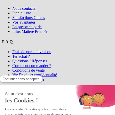
Nous contacter
Plan du site
Satisfactions Clients
Vos avantages
La presse en parle
Infos Matière Première
F.A.Q.
Frais de port et livraison
1er achat ?
Questions / Réponses
Comment commander ?
Conditions de vente
Vie Privée et confidentialité
Qui sommes-nous ?
Matière Première
la référence en perles et bijoux
fantaisie, vous propose l'achat de
perles en ligne, telles que les perles
et cristaux et strass en cristal Preciosa, les perles Miyuki perles et