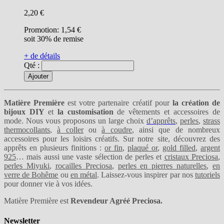
2,20 €
Promotion:
1,54 €
soit 30% de remise
+ de détails
Qté :
Ajouter
Matière Première
est votre partenaire créatif pour
la création de
bijoux DIY
et
la customisation
de vêtements et accessoires de
mode. Nous vous proposons un large choix
d’apprêts
,
perles
,
strass
thermocollants
,
à coller
ou
à coudre
, ainsi que de nombreux
accessoires pour les loisirs créatifs. Sur notre site, découvrez des
apprêts en plusieurs finitions :
or fin
,
plaqué or
,
gold filled
,
argent
925
… mais aussi une vaste sélection de perles et
cristaux Preciosa
,
perles Miyuki
,
rocailles Preciosa
,
perles en pierres naturelles
,
en
verre de Bohême
ou
en métal
. Laissez-vous inspirer par nos
tutoriels
pour donner vie à vos idées.
Matière Première est
Revendeur Agréé Preciosa.
Newsletter