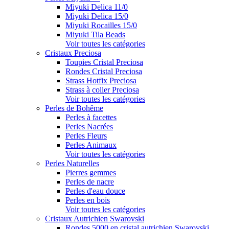
Miyuki Delica 11/0
Miyuki Delica 15/0
Miyuki Rocailles 15/0
Miyuki Tila Beads
Voir toutes les catégories
Cristaux Preciosa
Toupies Cristal Preciosa
Rondes Cristal Preciosa
Strass Hotfix Preciosa
Strass à coller Preciosa
Voir toutes les catégories
Perles de Bohême
Perles à facettes
Perles Nacrées
Perles Fleurs
Perles Animaux
Voir toutes les catégories
Perles Naturelles
Pierres gemmes
Perles de nacre
Perles d'eau douce
Perles en bois
Voir toutes les catégories
Cristaux Autrichien Swarovski
Rondes 5000 en cristal autrichien Swarovski