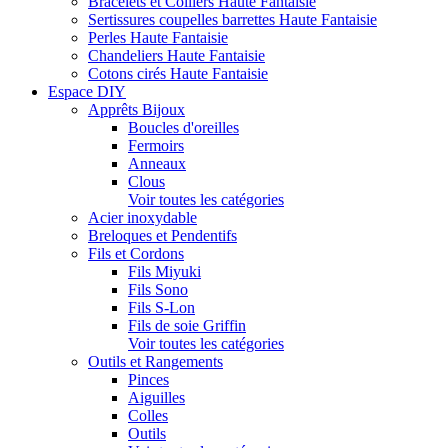
Bracelets et Colliers Haute Fantaisie
Sertissures coupelles barrettes Haute Fantaisie
Perles Haute Fantaisie
Chandeliers Haute Fantaisie
Cotons cirés Haute Fantaisie
Espace DIY
Apprêts Bijoux
Boucles d'oreilles
Fermoirs
Anneaux
Clous
Voir toutes les catégories
Acier inoxydable
Breloques et Pendentifs
Fils et Cordons
Fils Miyuki
Fils Sono
Fils S-Lon
Fils de soie Griffin
Voir toutes les catégories
Outils et Rangements
Pinces
Aiguilles
Colles
Outils