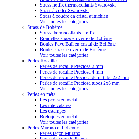
Strass hotfix thermocollants Swarovski
Strass à coller Swarovski
Strass à coudre en cristal autrichien
Voir toutes les catégories
Strass de Bohême
Strass thermocollants Hotfix
Rondelles strass en verre de Bohême
Boules Pave Ball en cristal de Bohême
Boules strass en verre de Bohème
Voir toutes les catégories
Perles Rocailles
Perles de rocaille Preciosa 2 mm
Perles de rocaille Preciosa 4 mm
Perles de rocaille Preciosa demi-tube 2x2 mm
Perles de rocaille Preciosa tubes 2x6 mm
Voir toutes les catégories
Perles en métal
Les perles en metal
Les intercalaires
Les estampes
Breloques en métal
Voir toutes les catégories
Perles Murano et Indienne
Perles façon Murano
Perles de verre indienne