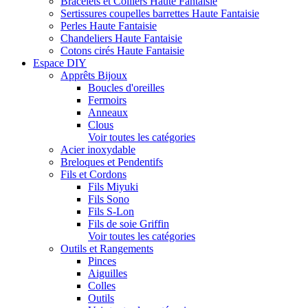
Bracelets et Colliers Haute Fantaisie
Sertissures coupelles barrettes Haute Fantaisie
Perles Haute Fantaisie
Chandeliers Haute Fantaisie
Cotons cirés Haute Fantaisie
Espace DIY
Apprêts Bijoux
Boucles d'oreilles
Fermoirs
Anneaux
Clous
Voir toutes les catégories
Acier inoxydable
Breloques et Pendentifs
Fils et Cordons
Fils Miyuki
Fils Sono
Fils S-Lon
Fils de soie Griffin
Voir toutes les catégories
Outils et Rangements
Pinces
Aiguilles
Colles
Outils