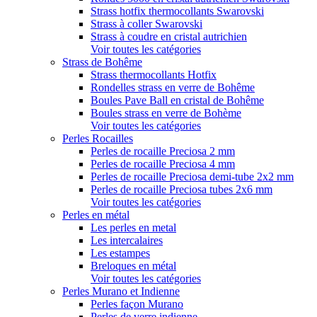
Strass hotfix thermocollants Swarovski
Strass à coller Swarovski
Strass à coudre en cristal autrichien
Voir toutes les catégories
Strass de Bohême
Strass thermocollants Hotfix
Rondelles strass en verre de Bohême
Boules Pave Ball en cristal de Bohême
Boules strass en verre de Bohème
Voir toutes les catégories
Perles Rocailles
Perles de rocaille Preciosa 2 mm
Perles de rocaille Preciosa 4 mm
Perles de rocaille Preciosa demi-tube 2x2 mm
Perles de rocaille Preciosa tubes 2x6 mm
Voir toutes les catégories
Perles en métal
Les perles en metal
Les intercalaires
Les estampes
Breloques en métal
Voir toutes les catégories
Perles Murano et Indienne
Perles façon Murano
Perles de verre indienne