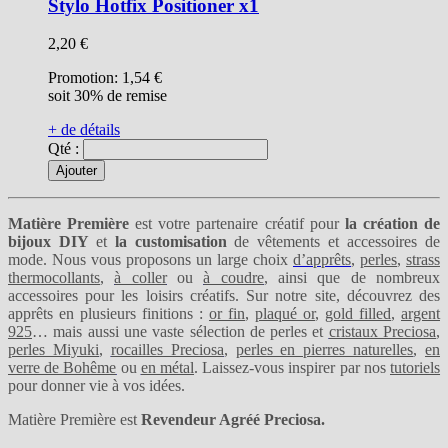
Stylo Hotfix Positioner x1
2,20 €
Promotion:
1,54 €
soit 30% de remise
+ de détails
Qté :
Ajouter
Matière Première
est votre partenaire créatif pour
la création de
bijoux DIY
et
la customisation
de vêtements et accessoires de
mode. Nous vous proposons un large choix
d’apprêts
,
perles
,
strass
thermocollants
,
à coller
ou
à coudre
, ainsi que de nombreux
accessoires pour les loisirs créatifs. Sur notre site, découvrez des
apprêts en plusieurs finitions :
or fin
,
plaqué or
,
gold filled
,
argent
925
… mais aussi une vaste sélection de perles et
cristaux Preciosa
,
perles Miyuki
,
rocailles Preciosa
,
perles en pierres naturelles
,
en
verre de Bohême
ou
en métal
. Laissez-vous inspirer par nos
tutoriels
pour donner vie à vos idées.
Matière Première est
Revendeur Agréé Preciosa.