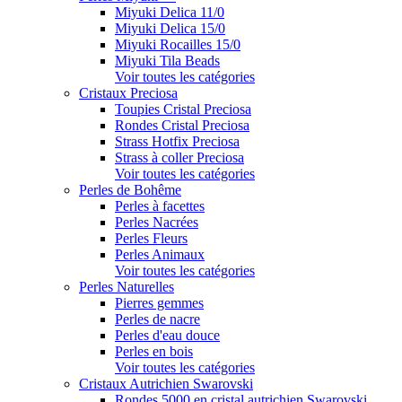
Miyuki Delica 11/0
Miyuki Delica 15/0
Miyuki Rocailles 15/0
Miyuki Tila Beads
Voir toutes les catégories
Cristaux Preciosa
Toupies Cristal Preciosa
Rondes Cristal Preciosa
Strass Hotfix Preciosa
Strass à coller Preciosa
Voir toutes les catégories
Perles de Bohême
Perles à facettes
Perles Nacrées
Perles Fleurs
Perles Animaux
Voir toutes les catégories
Perles Naturelles
Pierres gemmes
Perles de nacre
Perles d'eau douce
Perles en bois
Voir toutes les catégories
Cristaux Autrichien Swarovski
Rondes 5000 en cristal autrichien Swarovski