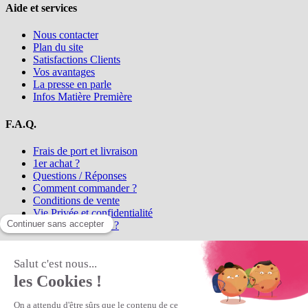
Aide et services
Nous contacter
Plan du site
Satisfactions Clients
Vos avantages
La presse en parle
Infos Matière Première
F.A.Q.
Frais de port et livraison
1er achat ?
Questions / Réponses
Comment commander ?
Conditions de vente
Vie Privée et confidentialité
Qui sommes-nous ?
Matière Première
la référence en perles et bijoux
fantaisie, vous propose l'achat de
perles en ligne, telles que les perles