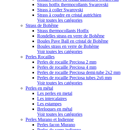
Strass hotfix thermocollants Swarovski
Strass à coller Swarovski
Strass à coudre en cristal autrichien
Voir toutes les catégories
Strass de Bohême
Strass thermocollants Hotfix
Rondelles strass en verre de Bohême
Boules Pave Ball en cristal de Bohême
Boules strass en verre de Bohème
Voir toutes les catégories
Perles Rocailles
Perles de rocaille Preciosa 2 mm
Perles de rocaille Preciosa 4 mm
Perles de rocaille Preciosa demi-tube 2x2 mm
Perles de rocaille Preciosa tubes 2x6 mm
Voir toutes les catégories
Perles en métal
Les perles en metal
Les intercalaires
Les estampes
Breloques en métal
Voir toutes les catégories
Perles Murano et Indienne
Perles façon Murano
Perles de verre indienne