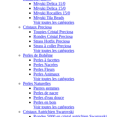
Miyuki Delica 11/0
Miyuki Delica 15/0
Miyuki Rocailles 15/0
Miyuki Tila Beads
Voir toutes les catégories
Cristaux Preciosa
Toupies Cristal Preciosa
Rondes Cristal Preciosa
Strass Hotfix Preciosa
Strass à coller Preciosa
Voir toutes les catégories
Perles de Bohême
Perles à facettes
Perles Nacrées
Perles Fleurs
Perles Animaux
Voir toutes les catégories
Perles Naturelles
Pierres gemmes
Perles de nacre
Perles d'eau douce
Perles en bois
Voir toutes les catégories
Cristaux Autrichien Swarovski
Rondes 5000 en cristal autrichien Swarovski