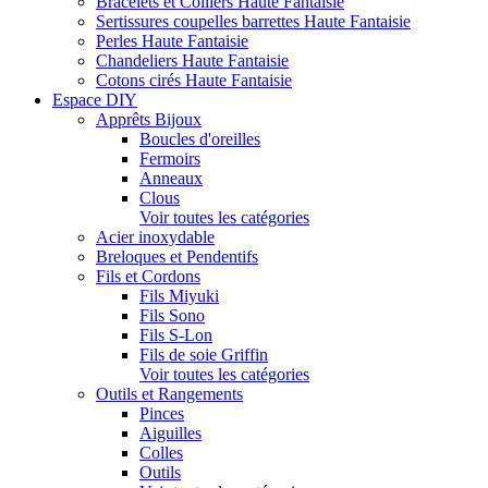
Bracelets et Colliers Haute Fantaisie
Sertissures coupelles barrettes Haute Fantaisie
Perles Haute Fantaisie
Chandeliers Haute Fantaisie
Cotons cirés Haute Fantaisie
Espace DIY
Apprêts Bijoux
Boucles d'oreilles
Fermoirs
Anneaux
Clous
Voir toutes les catégories
Acier inoxydable
Breloques et Pendentifs
Fils et Cordons
Fils Miyuki
Fils Sono
Fils S-Lon
Fils de soie Griffin
Voir toutes les catégories
Outils et Rangements
Pinces
Aiguilles
Colles
Outils