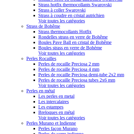
Strass hotfix thermocollants Swarovski
Strass à coller Swarovski
Strass à coudre en cristal autrichien
Voir toutes les catégories
Strass de Bohême
Strass thermocollants Hotfix
Rondelles strass en verre de Bohême
Boules Pave Ball en cristal de Bohême
Boules strass en verre de Bohème
Voir toutes les catégories
Perles Rocailles
Perles de rocaille Preciosa 2 mm
Perles de rocaille Preciosa 4 mm
Perles de rocaille Preciosa demi-tube 2x2 mm
Perles de rocaille Preciosa tubes 2x6 mm
Voir toutes les catégories
Perles en métal
Les perles en metal
Les intercalaires
Les estampes
Breloques en métal
Voir toutes les catégories
Perles Murano et Indienne
Perles façon Murano
Perles de verre indienne