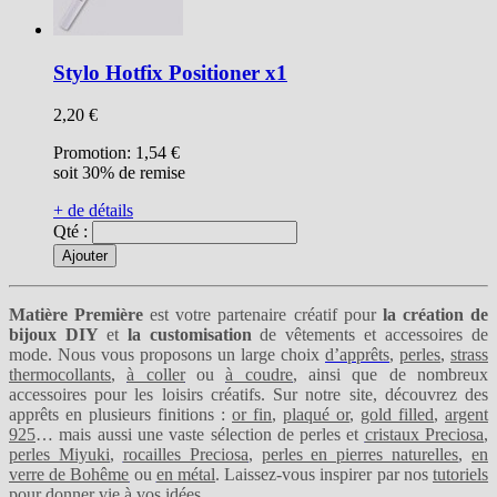
Stylo Hotfix Positioner x1
2,20 €
Promotion:
1,54 €
soit 30% de remise
+ de détails
Qté :
Ajouter
Matière Première
est votre partenaire créatif pour
la création de
bijoux DIY
et
la customisation
de vêtements et accessoires de
mode. Nous vous proposons un large choix
d’apprêts
,
perles
,
strass
thermocollants
,
à coller
ou
à coudre
, ainsi que de nombreux
accessoires pour les loisirs créatifs. Sur notre site, découvrez des
apprêts en plusieurs finitions :
or fin
,
plaqué or
,
gold filled
,
argent
925
… mais aussi une vaste sélection de perles et
cristaux Preciosa
,
perles Miyuki
,
rocailles Preciosa
,
perles en pierres naturelles
,
en
verre de Bohême
ou
en métal
. Laissez-vous inspirer par nos
tutoriels
pour donner vie à vos idées.