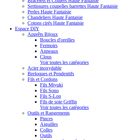
Bracelets et Colliers Haute Fantaisie
Sertissures coupelles barrettes Haute Fantaisie
Perles Haute Fantaisie
Chandeliers Haute Fantaisie
Cotons cirés Haute Fantaisie
Espace DIY
Apprêts Bijoux
Boucles d'oreilles
Fermoirs
Anneaux
Clous
Voir toutes les catégories
Acier inoxydable
Breloques et Pendentifs
Fils et Cordons
Fils Miyuki
Fils Sono
Fils S-Lon
Fils de soie Griffin
Voir toutes les catégories
Outils et Rangements
Pinces
Aiguilles
Colles
Outils