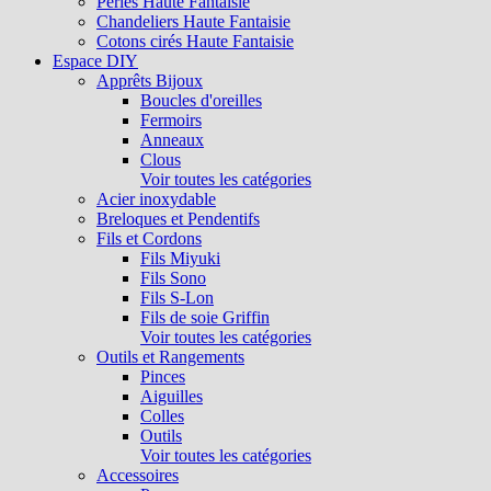
Perles Haute Fantaisie
Chandeliers Haute Fantaisie
Cotons cirés Haute Fantaisie
Espace DIY
Apprêts Bijoux
Boucles d'oreilles
Fermoirs
Anneaux
Clous
Voir toutes les catégories
Acier inoxydable
Breloques et Pendentifs
Fils et Cordons
Fils Miyuki
Fils Sono
Fils S-Lon
Fils de soie Griffin
Voir toutes les catégories
Outils et Rangements
Pinces
Aiguilles
Colles
Outils
Voir toutes les catégories
Accessoires