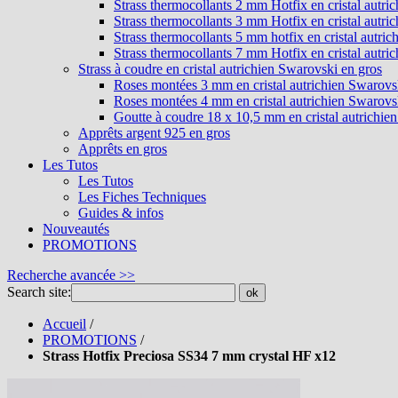
Strass thermocollants 2 mm Hotfix en cristal autri
Strass thermocollants 3 mm Hotfix en cristal autri
Strass thermocollants 5 mm hotfix en cristal autri
Strass thermocollants 7 mm Hotfix en cristal autri
Strass à coudre en cristal autrichien Swarovski en gros
Roses montées 3 mm en cristal autrichien Swarovs
Roses montées 4 mm en cristal autrichien Swarovs
Goutte à coudre 18 x 10,5 mm en cristal autrichie
Apprêts argent 925 en gros
Apprêts en gros
Les Tutos
Les Tutos
Les Fiches Techniques
Guides & infos
Nouveautés
PROMOTIONS
Recherche avancée >>
Search site:
ok
Accueil
/
PROMOTIONS
/
Strass Hotfix Preciosa SS34 7 mm crystal HF x12