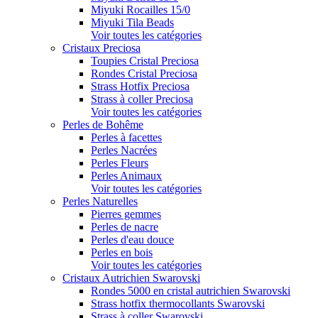
Miyuki Rocailles 15/0
Miyuki Tila Beads
Voir toutes les catégories
Cristaux Preciosa
Toupies Cristal Preciosa
Rondes Cristal Preciosa
Strass Hotfix Preciosa
Strass à coller Preciosa
Voir toutes les catégories
Perles de Bohême
Perles à facettes
Perles Nacrées
Perles Fleurs
Perles Animaux
Voir toutes les catégories
Perles Naturelles
Pierres gemmes
Perles de nacre
Perles d'eau douce
Perles en bois
Voir toutes les catégories
Cristaux Autrichien Swarovski
Rondes 5000 en cristal autrichien Swarovski
Strass hotfix thermocollants Swarovski
Strass à coller Swarovski