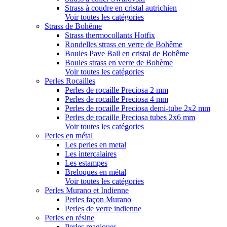
Strass à coudre en cristal autrichien
Voir toutes les catégories
Strass de Bohême
Strass thermocollants Hotfix
Rondelles strass en verre de Bohême
Boules Pave Ball en cristal de Bohême
Boules strass en verre de Bohème
Voir toutes les catégories
Perles Rocailles
Perles de rocaille Preciosa 2 mm
Perles de rocaille Preciosa 4 mm
Perles de rocaille Preciosa demi-tube 2x2 mm
Perles de rocaille Preciosa tubes 2x6 mm
Voir toutes les catégories
Perles en métal
Les perles en metal
Les intercalaires
Les estampes
Breloques en métal
Voir toutes les catégories
Perles Murano et Indienne
Perles façon Murano
Perles de verre indienne
Perles en résine
Perles magiques