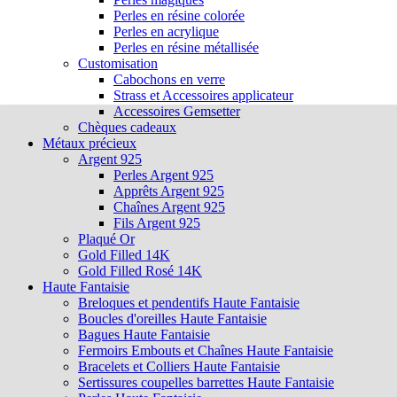
Perles en résine colorée
Perles en acrylique
Perles en résine métallisée
Customisation
Cabochons en verre
Strass et Accessoires applicateur
Accessoires Gemsetter
Chèques cadeaux
Métaux précieux
Argent 925
Perles Argent 925
Apprêts Argent 925
Chaînes Argent 925
Fils Argent 925
Plaqué Or
Gold Filled 14K
Gold Filled Rosé 14K
Haute Fantaisie
Breloques et pendentifs Haute Fantaisie
Boucles d'oreilles Haute Fantaisie
Bagues Haute Fantaisie
Fermoirs Embouts et Chaînes Haute Fantaisie
Bracelets et Colliers Haute Fantaisie
Sertissures coupelles barrettes Haute Fantaisie