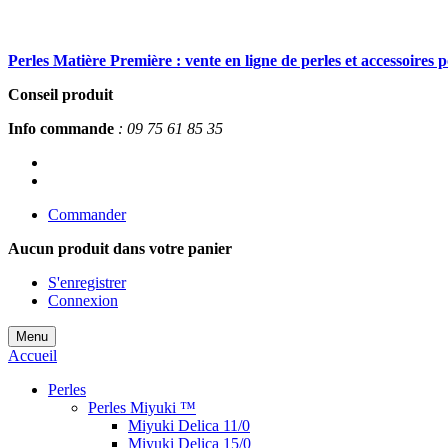
Perles Matière Première : vente en ligne de perles et accessoires 
Conseil produit
Info commande
: 09 75 61 85 35
Commander
Aucun produit
dans votre panier
S'enregistrer
Connexion
Menu
Accueil
Perles
Perles Miyuki ™
Miyuki Delica 11/0
Miyuki Delica 15/0