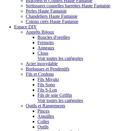
Bracelets et Colliers Haute Fantaisie
Sertissures coupelles barrettes Haute Fantaisie
Perles Haute Fantaisie
Chandeliers Haute Fantaisie
Cotons cirés Haute Fantaisie
Espace DIY
Apprêts Bijoux
Boucles d'oreilles
Fermoirs
Anneaux
Clous
Voir toutes les catégories
Acier inoxydable
Breloques et Pendentifs
Fils et Cordons
Fils Miyuki
Fils Sono
Fils S-Lon
Fils de soie Griffin
Voir toutes les catégories
Outils et Rangements
Pinces
Aiguilles
Colles
Outils