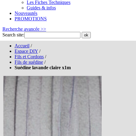
Les Fiches Techniques
Guides & infos
Nouveautés
PROMOTIONS
Recherche avancée >>
Search site:
ok
Accueil
/
Espace DIY
/
Fils et Cordons
/
Fils de suédine
/
Suédine lavande claire x1m