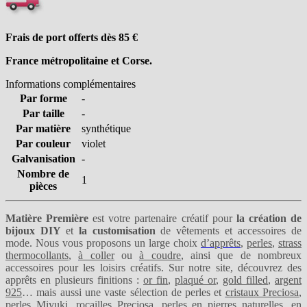
Frais de port offerts dès 85
€
France métropolitaine et Corse.
Informations complémentaires
Par forme
-
Par taille
-
Par matière
synthétique
Par couleur
violet
Galvanisation
-
Nombre de
1
pièces
Matière Première
est votre partenaire créatif pour
la création de
bijoux DIY
et
la customisation
de vêtements et accessoires de
mode. Nous vous proposons un large choix
d’apprêts
,
perles
,
strass
thermocollants
,
à coller
ou
à coudre
, ainsi que de nombreux
accessoires pour les loisirs créatifs. Sur notre site, découvrez des
apprêts en plusieurs finitions :
or fin
,
plaqué or
,
gold filled
,
argent
925
… mais aussi une vaste sélection de perles et
cristaux Preciosa
,
perles Miyuki
,
rocailles Preciosa
,
perles en pierres naturelles
,
en