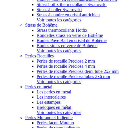
Strass hotfix thermocollants Swarovski
Strass à coller Swarovski
Strass à coudre en cristal autrichien
Voir toutes les catégories
Strass de Bohême
Strass thermocollants Hotfix
Rondelles strass en verre de Bohême
Boules Pave Ball en cristal de Bohême
Boules strass en verre de Bohème
Voir toutes les catégories
Perles Rocailles
Perles de rocaille Preciosa 2 mm
Perles de rocaille Preciosa 4 mm
Perles de rocaille Preciosa demi-tube 2x2 mm
Perles de rocaille Preciosa tubes 2x6 mm
Voir toutes les catégories
Perles en métal
Les perles en metal
Les intercalaires
Les estampes
Breloques en métal
Voir toutes les catégories
Perles Murano et Indienne
Perles façon Murano
Perles de verre indienne