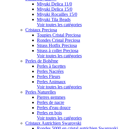
Miyuki Delica 11/0
Miyuki Delica 15/0
Miyuki Rocailles 15/0
Miyuki Tila Beads
Voir toutes les catégories
Cristaux Preciosa
Toupies Cristal Preciosa
Rondes Cristal Preciosa
Strass Hotfix Preciosa
Strass à coller Preciosa
Voir toutes les catégories
Perles de Bohême
Perles à facettes
Perles Nacrées
Perles Fleurs
Perles Animaux
Voir toutes les catégories
Perles Naturelles
Pierres gemmes
Perles de nacre
Perles d'eau douce
Perles en bois
Voir toutes les catégories
Cristaux Autrichien Swarovski
Rondes 5000 en cristal autrichien Swarovski