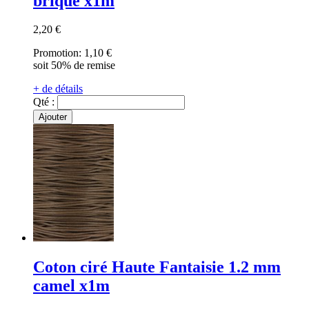
brique x1m
2,20 €
Promotion:
1,10 €
soit 50% de remise
+ de détails
Qté :
Ajouter
Coton ciré Haute Fantaisie 1.2 mm
camel x1m