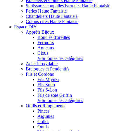
Bracelets et Colliers Haute Fantaisie
Sertissures coupelles barrettes Haute Fantaisie
Perles Haute Fantaisie
Chandeliers Haute Fantaisie
Cotons cirés Haute Fantaisie
Espace DIY
Apprêts Bijoux
Boucles d'oreilles
Fermoirs
Anneaux
Clous
Voir toutes les catégories
Acier inoxydable
Breloques et Pendentifs
Fils et Cordons
Fils Miyuki
Fils Sono
Fils S-Lon
Fils de soie Griffin
Voir toutes les catégories
Outils et Rangements
Pinces
Aiguilles
Colles
Outils