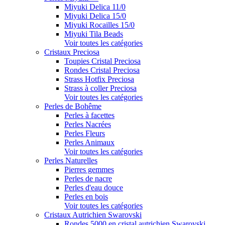
Miyuki Delica 11/0
Miyuki Delica 15/0
Miyuki Rocailles 15/0
Miyuki Tila Beads
Voir toutes les catégories
Cristaux Preciosa
Toupies Cristal Preciosa
Rondes Cristal Preciosa
Strass Hotfix Preciosa
Strass à coller Preciosa
Voir toutes les catégories
Perles de Bohême
Perles à facettes
Perles Nacrées
Perles Fleurs
Perles Animaux
Voir toutes les catégories
Perles Naturelles
Pierres gemmes
Perles de nacre
Perles d'eau douce
Perles en bois
Voir toutes les catégories
Cristaux Autrichien Swarovski
Rondes 5000 en cristal autrichien Swarovski