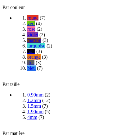
Par couleur
rouge
(
7
)
vert
(
4
)
rose
(
2
)
violet
(
2
)
marron
(
3
)
turquoise
(
2
)
noir
(
3
)
orange
(
3
)
gris
(
3
)
bleu
(
7
)
Par taille
0.90mm
(
2
)
1.2mm
(
12
)
1.5mm
(
7
)
1.90mm
(
5
)
4mm
(
7
)
Par matière