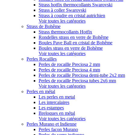
Strass hotfix thermocollants Swarovski
Strass à coller Swarovski
Strass à coudre en cristal autrichien
Voir toutes les catégories
Strass de Bohême
Strass thermocollants Hotfix
Rondelles strass en verre de Bohême
Boules Pave Ball en cristal de Bohême
Boules strass en verre de Bohème
Voir toutes les catégories
Perles Rocailles
Perles de rocaille Preciosa 2 mm
Perles de rocaille Preciosa 4 mm
Perles de rocaille Preciosa demi-tube 2x2 mm
Perles de rocaille Preciosa tubes 2x6 mm
Voir toutes les catégories
Perles en métal
Les perles en metal
Les intercalaires
Les estampes
Breloques en métal
Voir toutes les catégories
Perles Murano et Indienne
Perles façon Murano
Perles de verre indienne