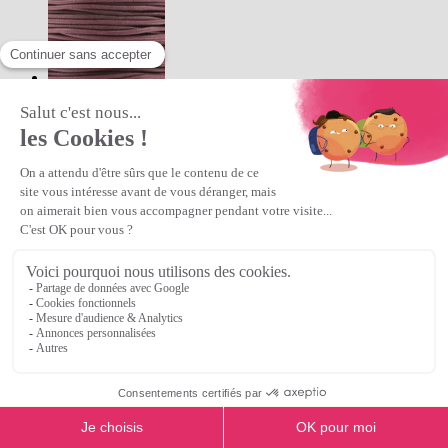
Coton ciré Haute Fantaisie 1.90 mm
bordeaux x1m
3,00 €
Promotion:
1,50 €
soit 50% de remise
+ de détails
Qté :
Ajouter