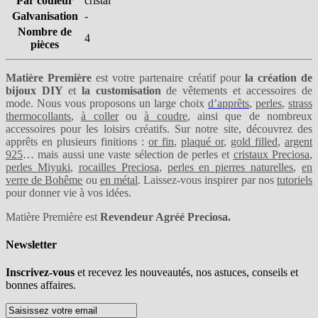
Par couleur
cristal
Galvanisation
-
Nombre de
4
pièces
Matière Première
est votre partenaire créatif pour
la création de
bijoux DIY
et
la customisation
de vêtements et accessoires de
mode. Nous vous proposons un large choix
d’apprêts
,
perles
,
strass
thermocollants
,
à coller
ou
à coudre
, ainsi que de nombreux
accessoires pour les loisirs créatifs. Sur notre site, découvrez des
apprêts en plusieurs finitions :
or fin
,
plaqué or
,
gold filled
,
argent
925
… mais aussi une vaste sélection de perles et
cristaux Preciosa
,
perles Miyuki
,
rocailles Preciosa
,
perles en pierres naturelles
,
en
verre de Bohême
ou
en métal
. Laissez-vous inspirer par nos
tutoriels
pour donner vie à vos idées.
Matière Première est
Revendeur Agréé Preciosa.
Newsletter
Inscrivez-vous
et recevez les nouveautés, nos astuces, conseils et
bonnes affaires.