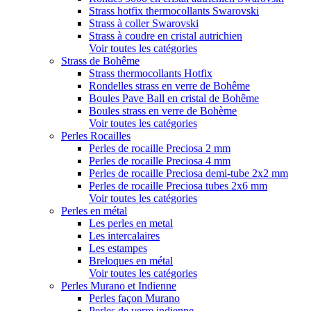
Strass hotfix thermocollants Swarovski
Strass à coller Swarovski
Strass à coudre en cristal autrichien
Voir toutes les catégories
Strass de Bohême
Strass thermocollants Hotfix
Rondelles strass en verre de Bohême
Boules Pave Ball en cristal de Bohême
Boules strass en verre de Bohème
Voir toutes les catégories
Perles Rocailles
Perles de rocaille Preciosa 2 mm
Perles de rocaille Preciosa 4 mm
Perles de rocaille Preciosa demi-tube 2x2 mm
Perles de rocaille Preciosa tubes 2x6 mm
Voir toutes les catégories
Perles en métal
Les perles en metal
Les intercalaires
Les estampes
Breloques en métal
Voir toutes les catégories
Perles Murano et Indienne
Perles façon Murano
Perles de verre indienne