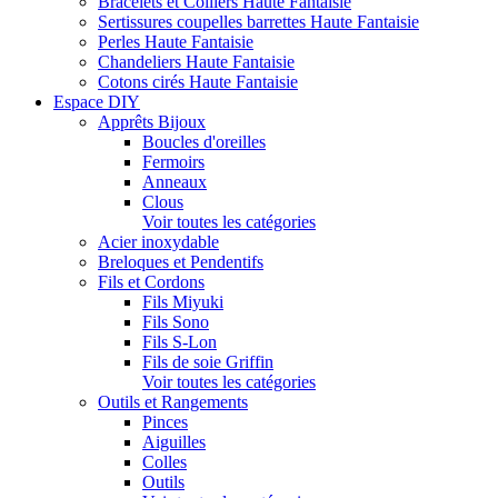
Bracelets et Colliers Haute Fantaisie
Sertissures coupelles barrettes Haute Fantaisie
Perles Haute Fantaisie
Chandeliers Haute Fantaisie
Cotons cirés Haute Fantaisie
Espace DIY
Apprêts Bijoux
Boucles d'oreilles
Fermoirs
Anneaux
Clous
Voir toutes les catégories
Acier inoxydable
Breloques et Pendentifs
Fils et Cordons
Fils Miyuki
Fils Sono
Fils S-Lon
Fils de soie Griffin
Voir toutes les catégories
Outils et Rangements
Pinces
Aiguilles
Colles
Outils