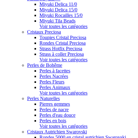
Miyuki Delica 11/0
Miyuki Delica 15/0
Miyuki Rocailles 15/0
Miyuki Tila Beads
Voir toutes les catégories
Cristaux Preciosa
Toupies Cristal Preciosa
Rondes Cristal Preciosa
Strass Hotfix Preciosa
Strass à coller Preciosa
Voir toutes les catégories
Perles de Bohême
Perles à facettes
Perles Nacrées
Perles Fleurs
Perles Animaux
Voir toutes les catégories
Perles Naturelles
Pierres gemmes
Perles de nacre
Perles d'eau douce
Perles en bois
Voir toutes les catégories
Cristaux Autrichien Swarovski
Rondes 5000 en cristal autrichien Swarovski