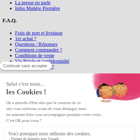
La presse en parle
Infos Matière Première
F.A.Q.
Frais de port et livraison
1er achat ?
Questions / Réponses
Comment commander ?
Conditions de vente
Vie Privée et confidentialité
Qui sommes-nous ?
Matière Première
la référence en perles et bijoux
fantaisie, vous propose l'achat de
perles en ligne, telles que les perles
et cristaux et strass en cristal Preciosa, les perles Miyuki perles et
apprêts en Argent 925, Gold Filled, perles de rocaille Preciosa
Matière Première
est un
Revendeur Agréé Preciosa
N° déclaration CNIL : 1242012v0 - Copyright © 2026 Matière
Première