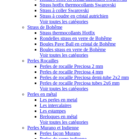
Strass hotfix thermocollants Swarovski
Strass à coller Swarovski
Strass à coudre en cristal autrichien
Voir toutes les catégories
Strass de Bohême
Strass thermocollants Hotfix
Rondelles strass en verre de Bohême
Boules Pave Ball en cristal de Bohême
Boules strass en verre de Bohème
Voir toutes les catégories
Perles Rocailles
Perles de rocaille Preciosa 2 mm
Perles de rocaille Preciosa 4 mm
Perles de rocaille Preciosa demi-tube 2x2 mm
Perles de rocaille Preciosa tubes 2x6 mm
Voir toutes les catégories
Perles en métal
Les perles en metal
Les intercalaires
Les estampes
Breloques en métal
Voir toutes les catégories
Perles Murano et Indienne
Perles façon Murano
Perles de verre indienne