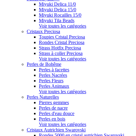
Miyuki Delica 11/0
Miyuki Delica 15/0
Miyuki Rocailles 15/0
Miyuki Tila Beads
Voir toutes les catégories
Cristaux Preciosa
Toupies Cristal Preciosa
Rondes Cristal Preciosa
Strass Hotfix Preciosa
Strass à coller Preciosa
Voir toutes les catégories
Perles de Bohême
Perles à facettes
Perles Nacrées
Perles Fleurs
Perles Animaux
Voir toutes les catégories
Perles Naturelles
Pierres gemmes
Perles de nacre
Perles d'eau douce
Perles en bois
Voir toutes les catégories
Cristaux Autrichien Swarovski
Rondes 5000 en cristal autrichien Swarovski