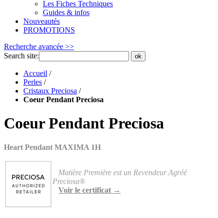
Les Fiches Techniques
Guides & infos
Nouveautés
PROMOTIONS
Recherche avancée >>
Search site:
ok
Accueil
/
Perles
/
Cristaux Preciosa
/
Coeur Pendant Preciosa
Coeur Pendant Preciosa
Heart Pendant MAXIMA 1H
Matière Première est un Revendeur Agréé
Preciosa®
Voir le certificat →