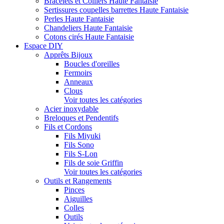
Bracelets et Colliers Haute Fantaisie
Sertissures coupelles barrettes Haute Fantaisie
Perles Haute Fantaisie
Chandeliers Haute Fantaisie
Cotons cirés Haute Fantaisie
Espace DIY
Apprêts Bijoux
Boucles d'oreilles
Fermoirs
Anneaux
Clous
Voir toutes les catégories
Acier inoxydable
Breloques et Pendentifs
Fils et Cordons
Fils Miyuki
Fils Sono
Fils S-Lon
Fils de soie Griffin
Voir toutes les catégories
Outils et Rangements
Pinces
Aiguilles
Colles
Outils