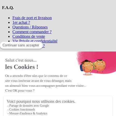
F.A.Q.
Frais de port et livraison
1er achat ?
Questions / Réponses
Comment commander ?
Conditions de vente
Vie Privée et confidentialité
Qui sommes-nous ?
Matière Première
la référence en perles et bijoux
fantaisie, vous propose l'achat de
perles en ligne, telles que les perles
et cristaux et strass en cristal Preciosa, les perles Miyuki perles et
apprêts en Argent 925, Gold Filled, perles de rocaille Preciosa
Matière Première
est un
Revendeur Agréé Preciosa
N° déclaration CNIL : 1242012v0 - Copyright © 2026 Matière
Première