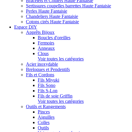
Bracelets et Colliers Haute Fantaisie
Sertissures coupelles barrettes Haute Fantaisie
Perles Haute Fantaisie
Chandeliers Haute Fantaisie
Cotons cirés Haute Fantaisie
Espace DIY
Apprêts Bijoux
Boucles d'oreilles
Fermoirs
Anneaux
Clous
Voir toutes les catégories
Acier inoxydable
Breloques et Pendentifs
Fils et Cordons
Fils Miyuki
Fils Sono
Fils S-Lon
Fils de soie Griffin
Voir toutes les catégories
Outils et Rangements
Pinces
Aiguilles
Colles
Outils