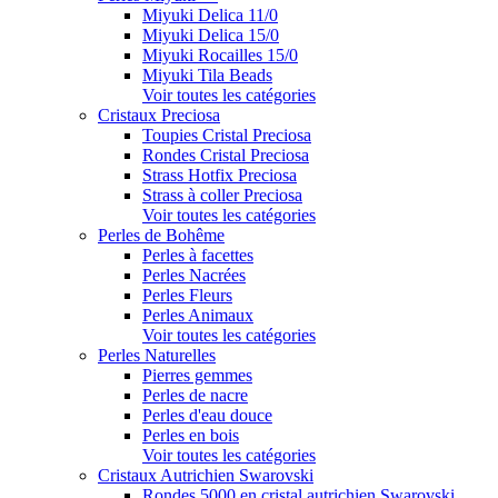
Miyuki Delica 11/0
Miyuki Delica 15/0
Miyuki Rocailles 15/0
Miyuki Tila Beads
Voir toutes les catégories
Cristaux Preciosa
Toupies Cristal Preciosa
Rondes Cristal Preciosa
Strass Hotfix Preciosa
Strass à coller Preciosa
Voir toutes les catégories
Perles de Bohême
Perles à facettes
Perles Nacrées
Perles Fleurs
Perles Animaux
Voir toutes les catégories
Perles Naturelles
Pierres gemmes
Perles de nacre
Perles d'eau douce
Perles en bois
Voir toutes les catégories
Cristaux Autrichien Swarovski
Rondes 5000 en cristal autrichien Swarovski