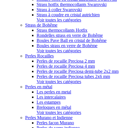
Strass hotfix thermocollants Swarovski
Strass à coller Swarovski
Strass à coudre en cristal autrichien
Voir toutes les catégories
Strass de Bohême
Strass thermocollants Hotfix
Rondelles strass en verre de Bohême
Boules Pave Ball en cristal de Bohême
Boules strass en verre de Bohème
Voir toutes les catégories
Perles Rocailles
Perles de rocaille Preciosa 2 mm
Perles de rocaille Preciosa 4 mm
Perles de rocaille Preciosa demi-tube 2x2 mm
Perles de rocaille Preciosa tubes 2x6 mm
Voir toutes les catégories
Perles en métal
Les perles en metal
Les intercalaires
Les estampes
Breloques en métal
Voir toutes les catégories
Perles Murano et Indienne
Perles façon Murano
Perles de verre indienne