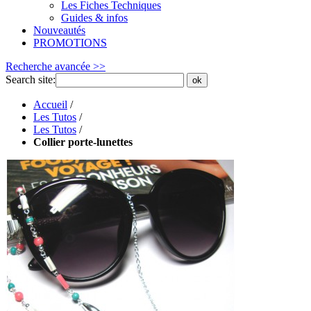
Les Fiches Techniques
Guides & infos
Nouveautés
PROMOTIONS
Recherche avancée >>
Search site:
ok
Accueil
/
Les Tutos
/
Les Tutos
/
Collier porte-lunettes