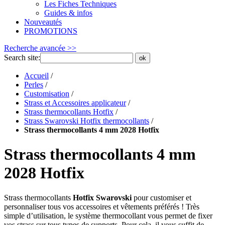
Les Fiches Techniques
Guides & infos
Nouveautés
PROMOTIONS
Recherche avancée >>
Search site:
ok
Accueil
/
Perles
/
Customisation
/
Strass et Accessoires applicateur
/
Strass thermocollants Hotfix
/
Strass Swarovski Hotfix thermocollants
/
Strass thermocollants 4 mm 2028 Hotfix
Strass thermocollants 4 mm
2028 Hotfix
Strass thermocollants
Hotfix Swarovski
pour customiser et
personnaliser tous vos accessoires et vêtements préférés ! Très
simple d’utilisation, le système thermocollant vous permet de fixer
vos strass sur tous types de supports. Pour cela, il vous suffit de