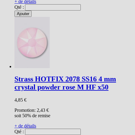
+ de détails
Qté :
Ajouter
Strass HOTFIX 2078 SS16 4 mm
crystal powder rose M HF x50
4,85 €
Promotion:
2,43 €
soit 50% de remise
+ de détails
Qté :