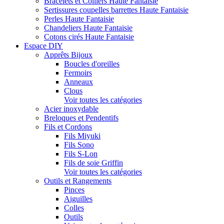
Bracelets et Colliers Haute Fantaisie
Sertissures coupelles barrettes Haute Fantaisie
Perles Haute Fantaisie
Chandeliers Haute Fantaisie
Cotons cirés Haute Fantaisie
Espace DIY
Apprêts Bijoux
Boucles d'oreilles
Fermoirs
Anneaux
Clous
Voir toutes les catégories
Acier inoxydable
Breloques et Pendentifs
Fils et Cordons
Fils Miyuki
Fils Sono
Fils S-Lon
Fils de soie Griffin
Voir toutes les catégories
Outils et Rangements
Pinces
Aiguilles
Colles
Outils