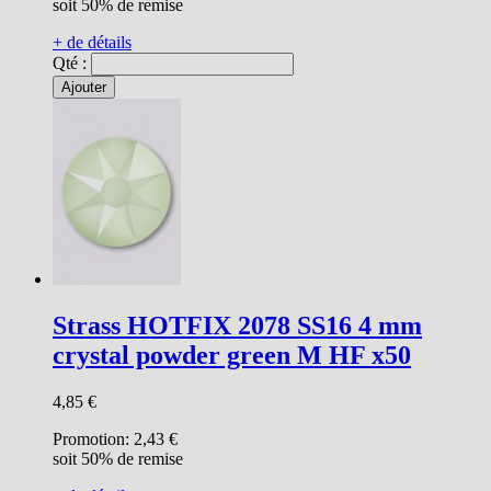
soit 50% de remise
+ de détails
Qté :
Ajouter
Strass HOTFIX 2078 SS16 4 mm
crystal powder green M HF x50
4,85 €
Promotion:
2,43 €
soit 50% de remise