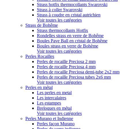
Strass hotfix thermocollants Swarovski
Strass à coller Swarovski
Strass à coudre en cristal autrichien
Voir toutes les catégories
Strass de Bohême
Strass thermocollants Hotfix
Rondelles strass en verre de Bohême
Boules Pave Ball en cristal de Bohême
Boules strass en verre de Bohème
Voir toutes les catégories
Perles Rocailles
Perles de rocaille Preciosa 2 mm
Perles de rocaille Preciosa 4 mm
Perles de rocaille Preciosa demi-tube 2x2 mm
Perles de rocaille Preciosa tubes 2x6 mm
Voir toutes les catégories
Perles en métal
Les perles en metal
Les intercalaires
Les estampes
Breloques en métal
Voir toutes les catégories
Perles Murano et Indienne
Perles façon Murano
Perles de verre indienne