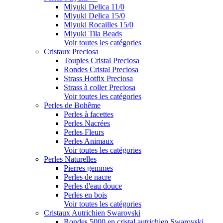
Miyuki Delica 11/0
Miyuki Delica 15/0
Miyuki Rocailles 15/0
Miyuki Tila Beads
Voir toutes les catégories
Cristaux Preciosa
Toupies Cristal Preciosa
Rondes Cristal Preciosa
Strass Hotfix Preciosa
Strass à coller Preciosa
Voir toutes les catégories
Perles de Bohême
Perles à facettes
Perles Nacrées
Perles Fleurs
Perles Animaux
Voir toutes les catégories
Perles Naturelles
Pierres gemmes
Perles de nacre
Perles d'eau douce
Perles en bois
Voir toutes les catégories
Cristaux Autrichien Swarovski
Rondes 5000 en cristal autrichien Swarovski