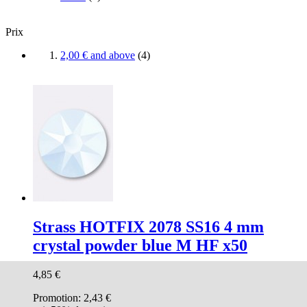
Prix
2,00 €
and above
(
4
)
Strass HOTFIX 2078 SS16 4 mm
crystal powder blue M HF x50
4,85 €
Promotion:
2,43 €