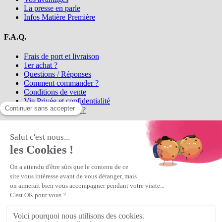
La presse en parle
Infos Matière Première
F.A.Q.
Frais de port et livraison
1er achat ?
Questions / Réponses
Comment commander ?
Conditions de vente
Vie Privée et confidentialité
Qui sommes-nous ?
Matière Première
la référence en perles et bijoux
fantaisie, vous propose l'achat de
perles en ligne, telles que les perles
et cristaux et strass en cristal Preciosa, les perles Miyuki perles et
apprêts en Argent 925, Gold Filled, perles de rocaille Preciosa
Matière Première
est un
Revendeur Agréé Preciosa
N° déclaration CNIL : 1242012v0 - Copyright © 2026 Matière
Première