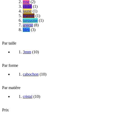
rose
(
2
)
violet
(
1
)
jaune
(
1
)
marron
(
1
)
turquoise
(
1
)
argent
(
8
)
bleu
(
3
)
Par taille
3mm
(
10
)
Par forme
cabochon
(
10
)
Par matière
cristal
(
10
)
Prix