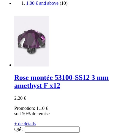
1,00 €
and above
(
10
)
Rose montée 53100-SS12 3 mm
amethyst F x12
2,20 €
Promotion:
1,10 €
soit 50% de remise
+ de détails
Qté :