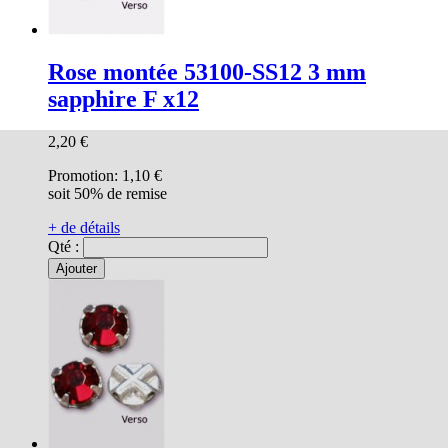
Rose montée 53100-SS12 3 mm
sapphire F x12
2,20 €
Promotion:
1,10 €
soit 50% de remise
+ de détails
Qté :
Ajouter