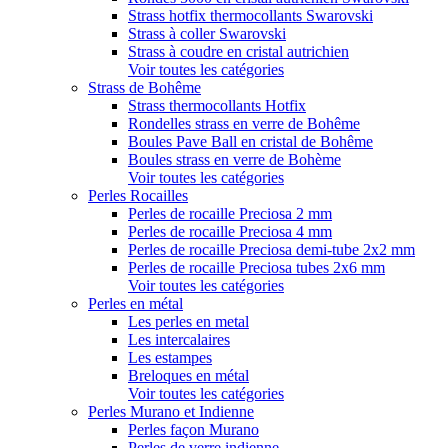
Strass hotfix thermocollants Swarovski
Strass à coller Swarovski
Strass à coudre en cristal autrichien
Voir toutes les catégories
Strass de Bohême
Strass thermocollants Hotfix
Rondelles strass en verre de Bohême
Boules Pave Ball en cristal de Bohême
Boules strass en verre de Bohème
Voir toutes les catégories
Perles Rocailles
Perles de rocaille Preciosa 2 mm
Perles de rocaille Preciosa 4 mm
Perles de rocaille Preciosa demi-tube 2x2 mm
Perles de rocaille Preciosa tubes 2x6 mm
Voir toutes les catégories
Perles en métal
Les perles en metal
Les intercalaires
Les estampes
Breloques en métal
Voir toutes les catégories
Perles Murano et Indienne
Perles façon Murano
Perles de verre indienne