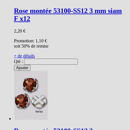
Rose montée 53100-SS12 3 mm siam
F x12
2,20 €
Promotion:
1,10 €
soit 50% de remise
+ de détails
Qté :
Ajouter