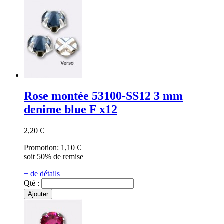
Rose montée 53100-SS12 3 mm
denime blue F x12
2,20 €
Promotion:
1,10 €
soit 50% de remise
+ de détails
Qté :
Ajouter