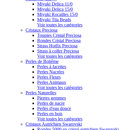
Miyuki Delica 11/0
Miyuki Delica 15/0
Miyuki Rocailles 15/0
Miyuki Tila Beads
Voir toutes les catégories
Cristaux Preciosa
Toupies Cristal Preciosa
Rondes Cristal Preciosa
Strass Hotfix Preciosa
Strass à coller Preciosa
Voir toutes les catégories
Perles de Bohême
Perles à facettes
Perles Nacrées
Perles Fleurs
Perles Animaux
Voir toutes les catégories
Perles Naturelles
Pierres gemmes
Perles de nacre
Perles d'eau douce
Perles en bois
Voir toutes les catégories
Cristaux Autrichien Swarovski
Rondes 5000 en cristal autrichien Swarovski