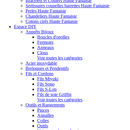
Bracelets et Colliers Haute Fantaisie
Sertissures coupelles barrettes Haute Fantaisie
Perles Haute Fantaisie
Chandeliers Haute Fantaisie
Cotons cirés Haute Fantaisie
Espace DIY
Apprêts Bijoux
Boucles d'oreilles
Fermoirs
Anneaux
Clous
Voir toutes les catégories
Acier inoxydable
Breloques et Pendentifs
Fils et Cordons
Fils Miyuki
Fils Sono
Fils S-Lon
Fils de soie Griffin
Voir toutes les catégories
Outils et Rangements
Pinces
Aiguilles
Colles
Outils