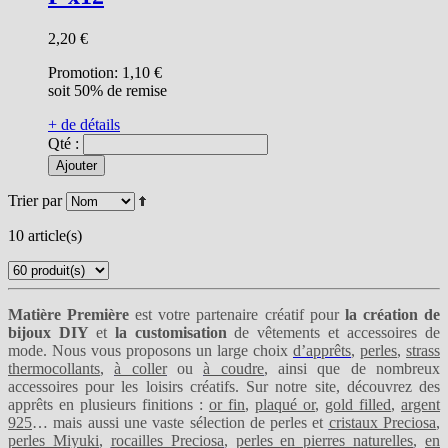
2,20 €
Promotion:
1,10 €
soit 50% de remise
+ de détails
Qté :
Ajouter
Trier par
10 article(s)
Matière Première
est votre partenaire créatif pour
la création de
bijoux DIY
et
la customisation
de vêtements et accessoires de
mode. Nous vous proposons un large choix
d’apprêts
,
perles
,
strass
thermocollants
,
à coller
ou
à coudre
, ainsi que de nombreux
accessoires pour les loisirs créatifs. Sur notre site, découvrez des
apprêts en plusieurs finitions :
or fin
,
plaqué or
,
gold filled
,
argent
925
… mais aussi une vaste sélection de perles et
cristaux Preciosa
,
perles Miyuki
,
rocailles Preciosa
,
perles en pierres naturelles
,
en