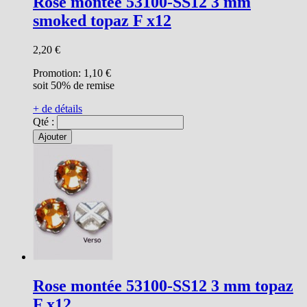
Rose montée 53100-SS12 3 mm
smoked topaz F x12
2,20 €
Promotion:
1,10 €
soit 50% de remise
+ de détails
Qté :
Ajouter
Rose montée 53100-SS12 3 mm topaz
F x12