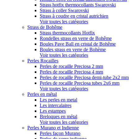
Strass hotfix thermocollants Swarovski
Strass à coller Swarovski
Strass à coudre en cristal autrichien
Voir toutes les catégories
Strass de Bohême
Strass thermocollants Hotfix
Rondelles strass en verre de Bohême
Boules Pave Ball en cristal de Bohême
Boules strass en verre de Bohème
Voir toutes les catégories
Perles Rocailles
Perles de rocaille Preciosa 2 mm
Perles de rocaille Preciosa 4 mm
Perles de rocaille Preciosa demi-tube 2x2 mm
Perles de rocaille Preciosa tubes 2x6 mm
Voir toutes les catégories
Perles en métal
Les perles en metal
Les intercalaires
Les estampes
Breloques en métal
Voir toutes les catégories
Perles Murano et Indienne
Perles façon Murano
Perles de verre indienne