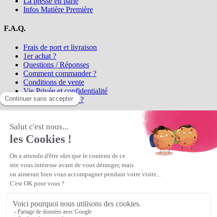
La presse en parle
Infos Matière Première
F.A.Q.
Frais de port et livraison
1er achat ?
Questions / Réponses
Comment commander ?
Conditions de vente
Vie Privée et confidentialité
Qui sommes-nous ?
Matière Première
la référence en perles et bijoux
fantaisie, vous propose l'achat de
perles en ligne, telles que les perles
et cristaux et strass en cristal Preciosa, les perles Miyuki perles et
apprêts en Argent 925, Gold Filled, perles de rocaille Preciosa
Matière Première
est un
Revendeur Agréé Preciosa
N° déclaration CNIL : 1242012v0 - Copyright © 2026 Matière
Première