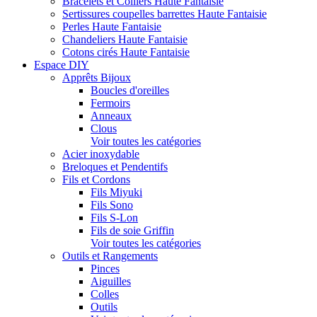
Bracelets et Colliers Haute Fantaisie
Sertissures coupelles barrettes Haute Fantaisie
Perles Haute Fantaisie
Chandeliers Haute Fantaisie
Cotons cirés Haute Fantaisie
Espace DIY
Apprêts Bijoux
Boucles d'oreilles
Fermoirs
Anneaux
Clous
Voir toutes les catégories
Acier inoxydable
Breloques et Pendentifs
Fils et Cordons
Fils Miyuki
Fils Sono
Fils S-Lon
Fils de soie Griffin
Voir toutes les catégories
Outils et Rangements
Pinces
Aiguilles
Colles
Outils