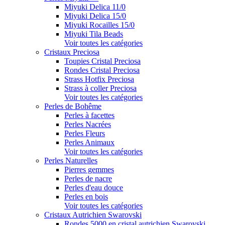
Miyuki Delica 11/0
Miyuki Delica 15/0
Miyuki Rocailles 15/0
Miyuki Tila Beads
Voir toutes les catégories
Cristaux Preciosa
Toupies Cristal Preciosa
Rondes Cristal Preciosa
Strass Hotfix Preciosa
Strass à coller Preciosa
Voir toutes les catégories
Perles de Bohême
Perles à facettes
Perles Nacrées
Perles Fleurs
Perles Animaux
Voir toutes les catégories
Perles Naturelles
Pierres gemmes
Perles de nacre
Perles d'eau douce
Perles en bois
Voir toutes les catégories
Cristaux Autrichien Swarovski
Rondes 5000 en cristal autrichien Swarovski