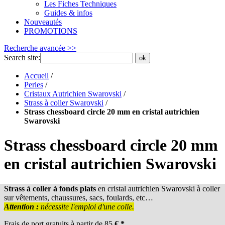
Les Fiches Techniques
Guides & infos
Nouveautés
PROMOTIONS
Recherche avancée >>
Search site:
ok
Accueil
/
Perles
/
Cristaux Autrichien Swarovski
/
Strass à coller Swarovski
/
Strass chessboard circle 20 mm en cristal autrichien
Swarovski
Strass chessboard circle 20 mm
en cristal autrichien Swarovski
Strass à coller à fonds plats
en cristal autrichien Swarovski à coller
sur vêtements, chaussures, sacs, foulards, etc…
Attention :
nécessite l'emploi d'une colle.
Frais de port gratuits à partir de 85
€ *