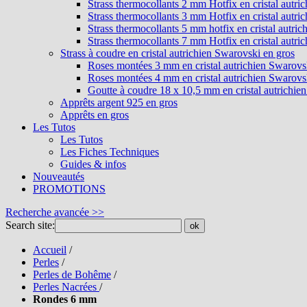
Strass thermocollants 2 mm Hotfix en cristal autri
Strass thermocollants 3 mm Hotfix en cristal autri
Strass thermocollants 5 mm hotfix en cristal autri
Strass thermocollants 7 mm Hotfix en cristal autri
Strass à coudre en cristal autrichien Swarovski en gros
Roses montées 3 mm en cristal autrichien Swarovs
Roses montées 4 mm en cristal autrichien Swarovs
Goutte à coudre 18 x 10,5 mm en cristal autrichie
Apprêts argent 925 en gros
Apprêts en gros
Les Tutos
Les Tutos
Les Fiches Techniques
Guides & infos
Nouveautés
PROMOTIONS
Recherche avancée >>
Search site:
ok
Accueil
/
Perles
/
Perles de Bohême
/
Perles Nacrées
/
Rondes 6 mm