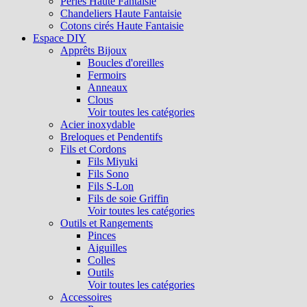
Perles Haute Fantaisie
Chandeliers Haute Fantaisie
Cotons cirés Haute Fantaisie
Espace DIY
Apprêts Bijoux
Boucles d'oreilles
Fermoirs
Anneaux
Clous
Voir toutes les catégories
Acier inoxydable
Breloques et Pendentifs
Fils et Cordons
Fils Miyuki
Fils Sono
Fils S-Lon
Fils de soie Griffin
Voir toutes les catégories
Outils et Rangements
Pinces
Aiguilles
Colles
Outils
Voir toutes les catégories
Accessoires