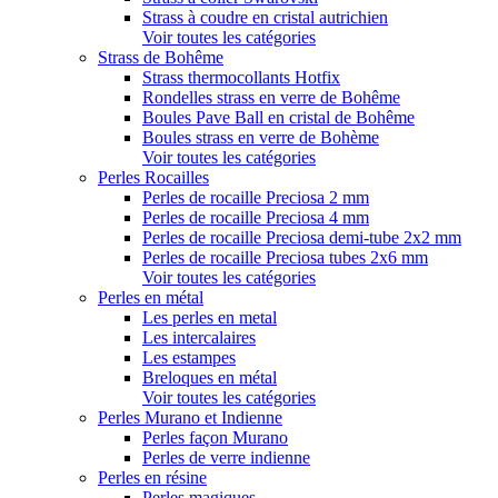
Strass à coudre en cristal autrichien
Voir toutes les catégories
Strass de Bohême
Strass thermocollants Hotfix
Rondelles strass en verre de Bohême
Boules Pave Ball en cristal de Bohême
Boules strass en verre de Bohème
Voir toutes les catégories
Perles Rocailles
Perles de rocaille Preciosa 2 mm
Perles de rocaille Preciosa 4 mm
Perles de rocaille Preciosa demi-tube 2x2 mm
Perles de rocaille Preciosa tubes 2x6 mm
Voir toutes les catégories
Perles en métal
Les perles en metal
Les intercalaires
Les estampes
Breloques en métal
Voir toutes les catégories
Perles Murano et Indienne
Perles façon Murano
Perles de verre indienne
Perles en résine
Perles magiques