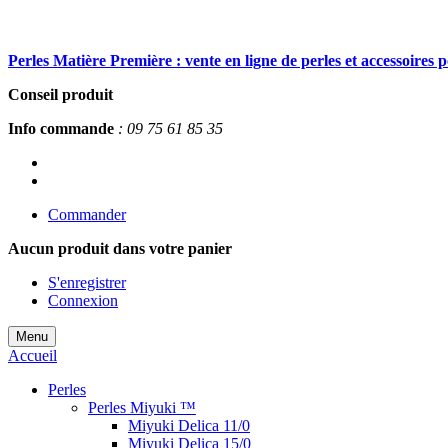
Perles Matière Première : vente en ligne de perles et accessoires 
Conseil produit
Info commande
: 09 75 61 85 35
Commander
Aucun produit
dans votre panier
S'enregistrer
Connexion
Menu
Accueil
Perles
Perles Miyuki ™
Miyuki Delica 11/0
Miyuki Delica 15/0