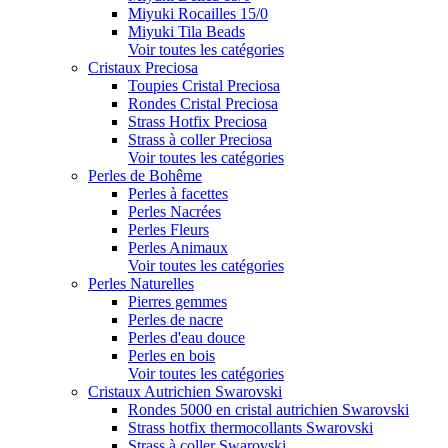
Miyuki Rocailles 15/0
Miyuki Tila Beads
Voir toutes les catégories
Cristaux Preciosa
Toupies Cristal Preciosa
Rondes Cristal Preciosa
Strass Hotfix Preciosa
Strass à coller Preciosa
Voir toutes les catégories
Perles de Bohême
Perles à facettes
Perles Nacrées
Perles Fleurs
Perles Animaux
Voir toutes les catégories
Perles Naturelles
Pierres gemmes
Perles de nacre
Perles d'eau douce
Perles en bois
Voir toutes les catégories
Cristaux Autrichien Swarovski
Rondes 5000 en cristal autrichien Swarovski
Strass hotfix thermocollants Swarovski
Strass à coller Swarovski