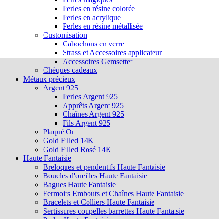
Perles en résine colorée
Perles en acrylique
Perles en résine métallisée
Customisation
Cabochons en verre
Strass et Accessoires applicateur
Accessoires Gemsetter
Chèques cadeaux
Métaux précieux
Argent 925
Perles Argent 925
Apprêts Argent 925
Chaînes Argent 925
Fils Argent 925
Plaqué Or
Gold Filled 14K
Gold Filled Rosé 14K
Haute Fantaisie
Breloques et pendentifs Haute Fantaisie
Boucles d'oreilles Haute Fantaisie
Bagues Haute Fantaisie
Fermoirs Embouts et Chaînes Haute Fantaisie
Bracelets et Colliers Haute Fantaisie
Sertissures coupelles barrettes Haute Fantaisie